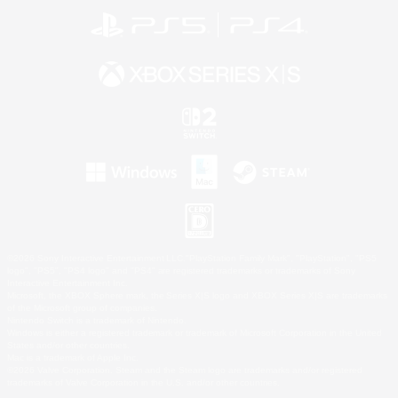
©2026 Sony Interactive Entertainment LLC."PlayStation Family Mark", "PlayStation", "PS5
logo", "PS5", "PS4 logo" and "PS4" are registered trademarks or trademarks of Sony
Interactive Entertainment Inc.
Microsoft, the XBOX Sphere mark, the Series X|S logo and XBOX Series X|S are trademarks
of the Microsoft group of companies.
Nintendo Switch is a trademark of Nintendo.
Windows is either a registered trademark or trademark of Microsoft Corporation in the United
States and/or other countries.
Mac is a trademark of Apple Inc.
©2026 Valve Corporation. Steam and the Steam logo are trademarks and/or registered
trademarks of Valve Corporation in the U.S. and/or other countries.