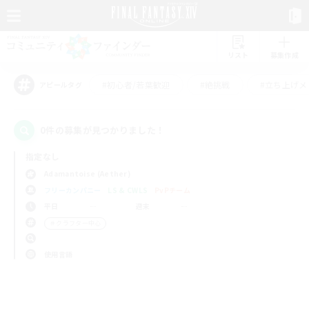
リスト
募集作成
#初心者/若葉歓迎
#絶挑戦
#立ち上げメ
アピールタグ
0件の募集が見つかりました！
指定なし
Adamantoise (Aether)
フリーカンパニー
LS & CWLS
PvPチーム
平日
週末
＃クラフター中心
使用言語