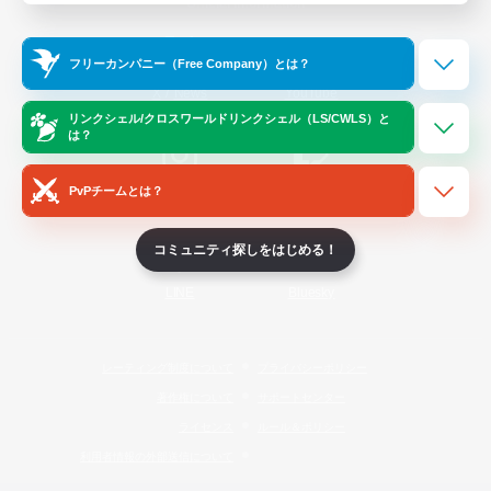
Official Information
フリーカンパニー（Free Company）とは？
/
X
News
YouTube
リンクシェル/クロスワールドリンクシェル（LS/CWLS）と
は？
PvPチームとは？
Instagram
Twitch
コミュニティ探しをはじめる！
LINE
Bluesky
レーティング制度について
プライバシーポリシー
著作権について
サポートセンター
ライセンス
ルール＆ポリシー
利用者情報の外部送信について