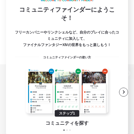
W
E
L
C
O
M
E
T
O
C
O
M
M
U
N
I
T
Y
F
I
N
D
E
R
!
コミュニティファインダーにようこ
そ！
フリーカンパニーやリンクシェルなど、自分のプレイに合ったコ
ミュニティに加入して、
ファイナルファンタジーXIVの世界をもっと楽しもう！
コミュニティファインダーの使い方
パソコン版へ
関連商品
e-STOREで購入
ステップ1
ゲームダウンロード
コミュニティを探す