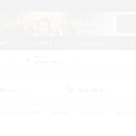
始める
プレイガイド
コミュニティ
ラ
WORLD
Adamantoise
カンパニー
LS & CWLS
(24)
(18)
#立ち上げメンバー募集
#零式挑戦
#社会人中心
#まったり
体験歓迎
#クラフター中心
#ロールプレイ
#ギャザラー中心
ージュプリズム）
#スクリーンショット撮影
#クリア目指して頑張る