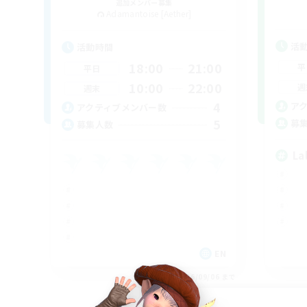
追加メンバー募集
Adamantoise [Aether]
活
活動時間
18:00
21:00
平
平日
10:00
22:00
週
週末
4
ア
アクティブメンバー数
5
募
募集人数
La
EN
募集期間: 2026/09/06 まで