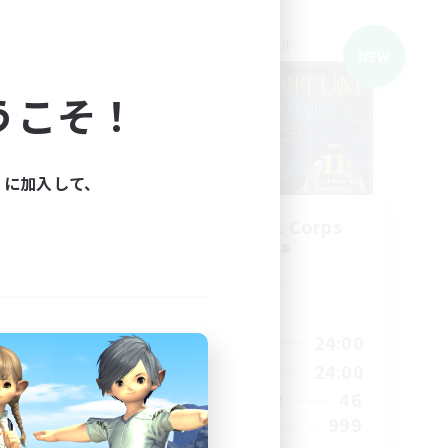
クロスワールドリンクシェル
NEW
うこそ！
ィに加入して、
ls
Infinitum Rsv. Corps
追加メンバー募集
r]
Aether
活動時間
1:00
24:00
2:00
平日
1:00
24:00
24:00
週末
46
210
アクティブメンバー数
999
50
募集人数