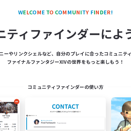
W
E
L
C
O
M
E
T
O
C
O
M
M
U
N
I
T
Y
F
I
N
D
E
R
!
カンパニー
フリーカンパニー
ニティファインダーによ
ニーやリンクシェルなど、自分のプレイに合ったコミュニテ
ファイナルファンタジーXIVの世界をもっと楽しもう！
The Baker's Bloc
Hardcore Casua
追加メンバー募集
追加メンバー募集
Adamantoise [Aether]
Adamantoise [Aethe
コミュニティファインダーの使い方
動時間
活動時間
0:00
23:00
17:00
日
平日
0:00
23:00
10:00
末
週末
250
クティブメンバー数
アクティブメンバー数
50
集人数
募集人数