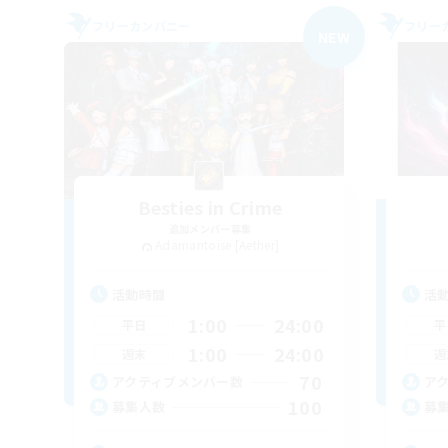
フリーカンパニー
フリー
NEW
Besties in Crime
追加メンバー募集
Adamantoise [Aether]
活動時間
活
1:00
24:00
平日
平
1:00
24:00
週末
週
70
アクティブメンバー数
ア
100
募集人数
募