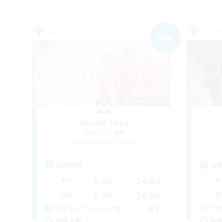
フリーカンパニー
フリー
NEW
Novel Teas
追加メンバー募集
Adamantoise [Aether]
活動時間
活
1:00
24:00
平日
平
1:00
24:00
週末
週
83
アクティブメンバー数
ア
--
募集人数
募