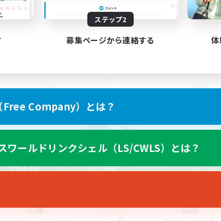
iends
Midcore Raiding
ステップ2
す
募集ページから連絡する
体
EN
募集期間: 2026/09/04 まで
募集期間: 20
ree Company）とは？
カンパニー
フリーカンパニー
NEW
スワールドリンクシェル（LS/CWLS）とは？