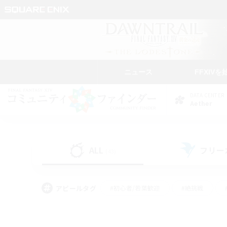
ニュース
FFXIVを
DATA CENTER
Aether
ALL
フリー
(43)
アピールタグ
#初心者/若葉歓迎
#絶挑戦
#学生中心
#なんでも楽しむ
#モブハント
#
#演奏
#ミラプリ（ミラ