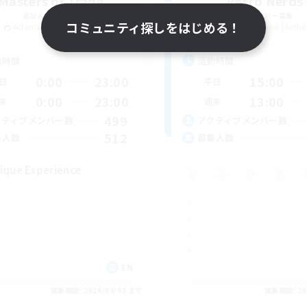
Masters of Trade
Retro Nerds
追加メンバー募集
追加メンバー募集
コミュニティ探しをはじめる！
Adamantoise [Aether]
Adamantoise [Aethe
動時間
活動時間
0:00
23:00
15:00
日
平日
0:00
23:00
13:00
末
週末
499
クティブメンバー数
アクティブメンバー数
512
集人数
募集人数
ique Experience
EN
募集期間: 2026/09/03 まで
募集期間: 20