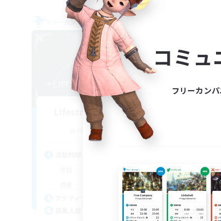
フリーカンパニー
フリー
NEW
コミュ
フリーカンパ
Lifestream Resonance
追加メンバー募集
Adamantoise [Aether]
活動時間
活
1:00
24:00
平日
平
1:00
24:00
週末
週
6
アクティブメンバー数
ア
999
募集人数
募