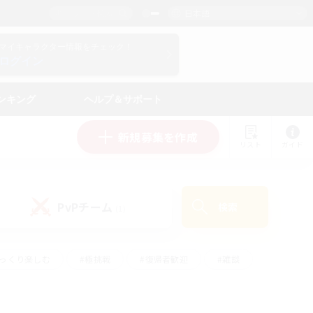
日本語
マイキャラクター情報をチェック！
ログイン
ンキング
ヘルプ＆サポート
新規募集を作成
リスト
ガイド
PvPチーム
検索
(1)
ゆっくり楽しむ
#極挑戦
#復帰者歓迎
#雑談
#ハウジング
#トレジャーハント
#レベリング
#プレイヤー主催イベント