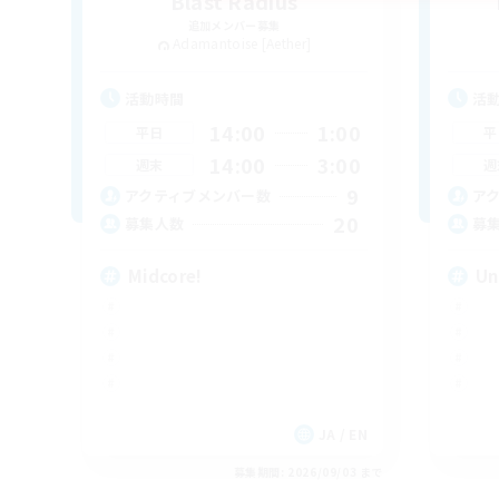
Blast Radius
追加メンバー募集
Adamantoise [Aether]
活動時間
活
14:00
1:00
平日
平
14:00
3:00
週末
週
9
アクティブメンバー数
ア
20
募集人数
募
Midcore!
Un
JA / EN
募集期間: 2026/09/03 まで