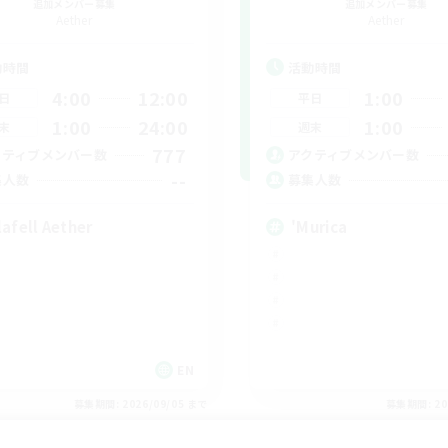
追加メンバー募集
追加メンバー募集
Aether
Aether
動時間
活動時間
4:00
12:00
1:00
日
平日
1:00
24:00
1:00
末
週末
777
クティブメンバー数
アクティブメンバー数
--
集人数
募集人数
lafell Aether
'Murica
EN
募集期間: 2026/09/05 まで
募集期間: 20