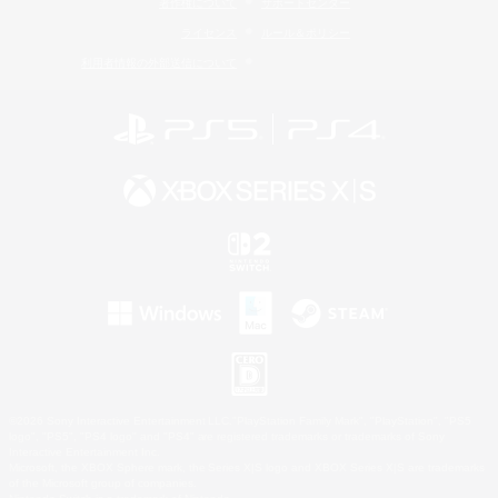
著作権について
サポートセンター
ライセンス
ルール＆ポリシー
利用者情報の外部送信について
©2026 Sony Interactive Entertainment LLC."PlayStation Family Mark", "PlayStation", "PS5
logo", "PS5", "PS4 logo" and "PS4" are registered trademarks or trademarks of Sony
Interactive Entertainment Inc.
Microsoft, the XBOX Sphere mark, the Series X|S logo and XBOX Series X|S are trademarks
of the Microsoft group of companies.