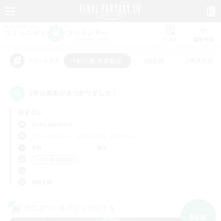
リスト
募集作成
#初心者/若葉歓迎
#絶挑戦
#零式挑戦
アピールタグ
2件の募集が見つかりました！
指定なし
Siren (Aether)
フリーカンパニー
LS & CWLS
PvPチーム
平日
週末
＃初心者/若葉歓迎
使用言語
クロスワールドリンクシェル
NEW