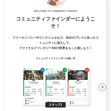
Light Akatsuki
追加メンバー募集
W
E
L
C
O
M
E
T
O
C
O
M
M
U
N
I
T
Y
F
I
N
D
E
R
!
Aether
コミュニティファインダーにようこ
30
そ！
募集人数
kind to each other
フリーカンパニーやリンクシェルなど、自分のプレイに合ったコ
ミュニティに加入して、
ファイナルファンタジーXIVの世界をもっと楽しもう！
初心者/若葉歓迎
コミュニティファインダーの使い方
復帰者歓迎
なんでも楽しむ
クリア目指して頑張る
JA / EN
詳細を見る
募集期間: 2026/08/24 まで
ステップ1