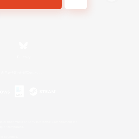
Bluesky
利用者情報の外部送信について
s or trademarks of Sony Interactive Entertainment Inc.
up of companies.
er countries.