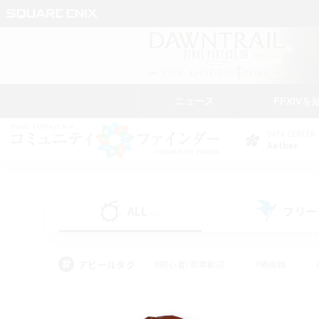
ニュース
FFXIVを
DATA CENTER
Aether
ALL
フリー
(0)
アピールタグ
#初心者/若葉歓迎
#絶挑戦
#なんでも楽しむ
#学生中心
#モブハント
#レベリング
#クリア目指し