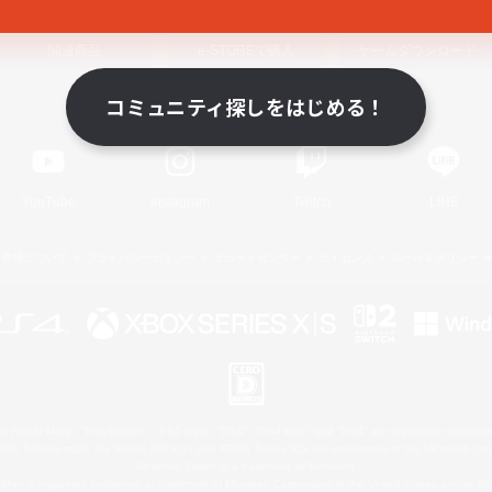
関連商品
e-STOREで購入
ゲームダウンロード
コミュニティ探しをはじめる！
Official Information
YouTube
Instagram
Twitch
LINE
著作権について
プライバシーポリシー
サポートセンター
ライセンス
ルール＆ポリシー
 Family Mark", "PlayStation", "PS5 logo", "PS5", "PS4 logo" and "PS4" are registered trademark
XBOX Sphere mark, the Series X|S logo and XBOX Series X|S are trademarks of the Microsoft gro
Nintendo Switch is a trademark of Nintendo.
ither a registered trademark or trademark of Microsoft Corporation in the United States and/or oth