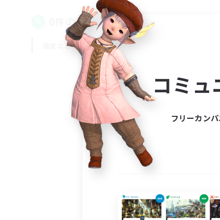
0件の募集が見つかりました！
指定なし
平日
週末
コミュ
フリーカンパ
募