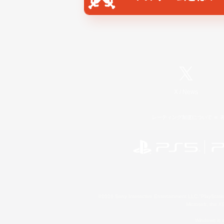
X
/
News
レーティング制度について
©2026 Sony Interactive Entertainment LLC."PlayStation
Microsoft, the 
Windows is e