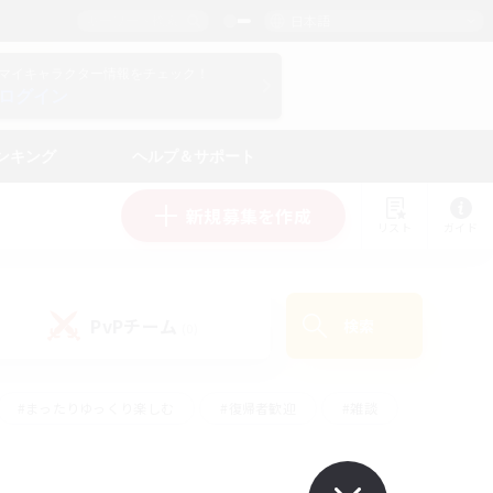
日本語
マイキャラクター情報をチェック！
ログイン
ンキング
ヘルプ＆サポート
新規募集を作成
リスト
ガイド
PvPチーム
検索
(0)
#まったりゆっくり楽しむ
#復帰者歓迎
#雑談
心
#演奏
#トレジャーハント
#ハウジング
）
#プレイヤー主催イベント