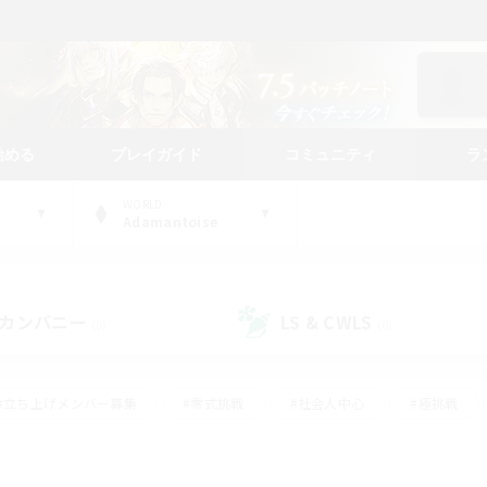
始める
プレイガイド
コミュニティ
ラ
WORLD
Adamantoise
カンパニー
LS & CWLS
(0)
(0)
#立ち上げメンバー募集
#零式挑戦
#社会人中心
#極挑戦
#体験歓迎
#ロールプレイ
#ギャザラー中心
#クラフター中
て頑張る
#スクリーンショット撮影
#ミラプリ（ミラージュプリズム