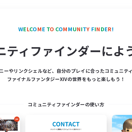
＃ロールプレイ
使用言語
W
E
L
C
O
M
E
T
O
C
O
M
M
U
N
I
T
Y
F
I
N
D
E
R
!
ニティファインダーによ
ニーやリンクシェルなど、自分のプレイに合ったコミュニテ
ファイナルファンタジーXIVの世界をもっと楽しもう！
募集数 0件
集が見つかりませんでし
コミュニティファインダーの使い方
条件を変えて検索してみるでっす！