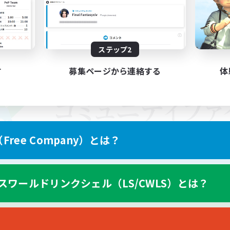
ステップ2
す
募集ページから連絡する
体
ree Company）とは？
スワールドリンクシェル（LS/CWLS）とは？
スマートフォン版へ