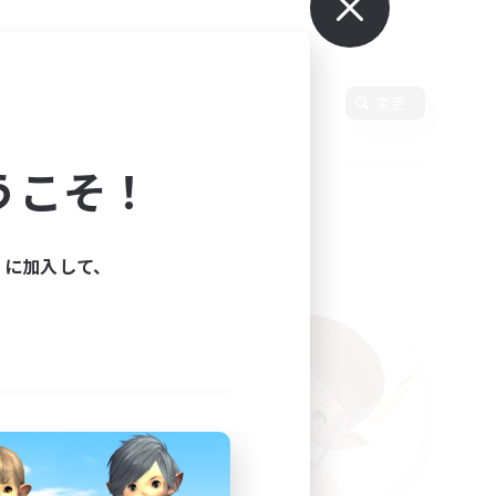
変更
うこそ！
ィに加入して、
た。