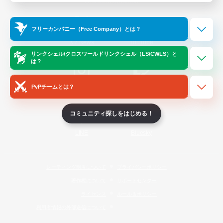
Official Information
フリーカンパニー（Free Company）とは？
/
X
News
YouTube
リンクシェル/クロスワールドリンクシェル（LS/CWLS）と
は？
PvPチームとは？
Instagram
Twitch
コミュニティ探しをはじめる！
LINE
Bluesky
レーティング制度について
プライバシーポリシー
著作権について
サポートセンター
ライセンス
ルール＆ポリシー
利用者情報の外部送信について