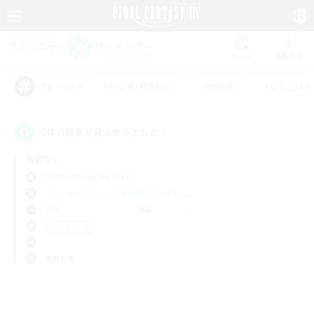
リスト
募集作成
#初心者/若葉歓迎
#絶挑戦
#立ち上げメ
アピールタグ
0件の募集が見つかりました！
指定なし
Adamantoise (Aether)
フリーカンパニー
LS & CWLS
PvPチーム
平日
週末
＃ハウジング
使用言語