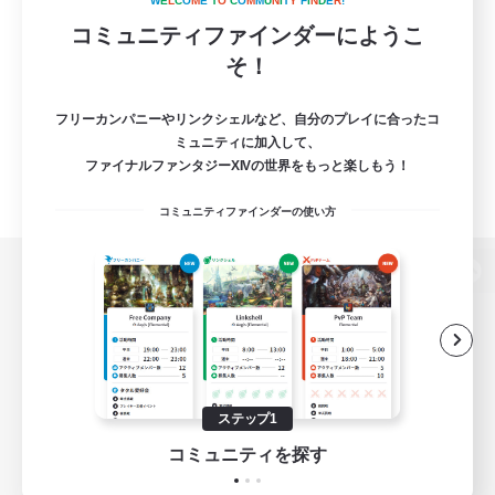
W
E
L
C
O
M
E
T
O
C
O
M
M
U
N
I
T
Y
F
I
N
D
E
R
!
コミュニティファインダーにようこ
そ！
フリーカンパニーやリンクシェルなど、自分のプレイに合ったコ
ミュニティに加入して、
ファイナルファンタジーXIVの世界をもっと楽しもう！
コミュニティファインダーの使い方
パソコン版へ
関連商品
e-STOREで購入
ステップ1
ゲームダウンロード
コミュニティを探す