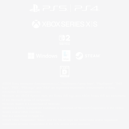
©2026 Sony Interactive Entertainment LLC."PlayStation Family Mark", "PlayStation", "PS5
logo", "PS5", "PS4 logo" and "PS4" are registered trademarks or trademarks of Sony
Interactive Entertainment Inc.
Microsoft, the XBOX Sphere mark, the Series X|S logo and XBOX Series X|S are trademarks
of the Microsoft group of companies.
Nintendo Switch is a trademark of Nintendo.
Windows is either a registered trademark or trademark of Microsoft Corporation in the United
States and/or other countries.
Mac is a trademark of Apple Inc.
©2026 Valve Corporation. Steam and the Steam logo are trademarks and/or registered
trademarks of Valve Corporation in the U.S. and/or other countries.