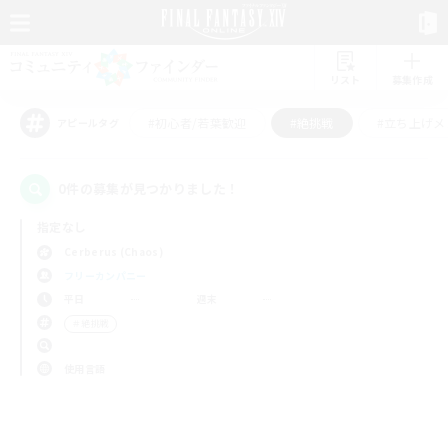
リスト
募集作成
#初心者/若葉歓迎
#絶挑戦
#立ち上げメ
アピールタグ
0件の募集が見つかりました！
指定なし
Cerberus (Chaos)
フリーカンパニー
平日
週末
＃絶挑戦
使用言語