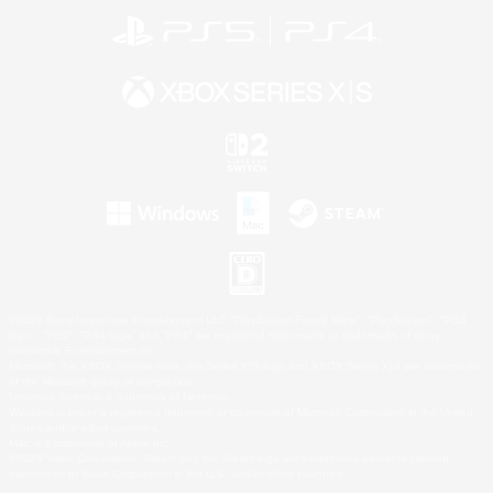
©2026 Sony Interactive Entertainment LLC."PlayStation Family Mark", "PlayStation", "PS5
logo", "PS5", "PS4 logo" and "PS4" are registered trademarks or trademarks of Sony
Interactive Entertainment Inc.
Microsoft, the XBOX Sphere mark, the Series X|S logo and XBOX Series X|S are trademarks
of the Microsoft group of companies.
Nintendo Switch is a trademark of Nintendo.
Windows is either a registered trademark or trademark of Microsoft Corporation in the United
States and/or other countries.
Mac is a trademark of Apple Inc.
©2026 Valve Corporation. Steam and the Steam logo are trademarks and/or registered
trademarks of Valve Corporation in the U.S. and/or other countries.