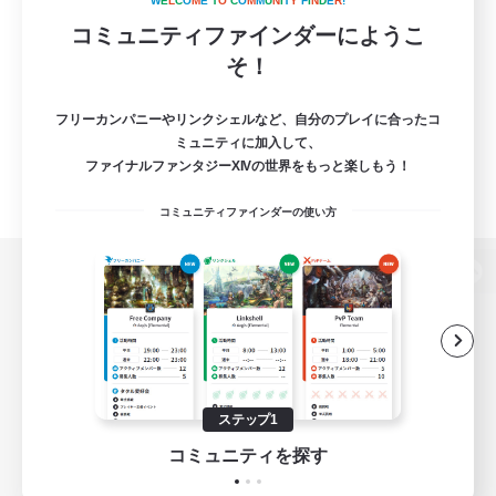
W
E
L
C
O
M
E
T
O
C
O
M
M
U
N
I
T
Y
F
I
N
D
E
R
!
コミュニティファインダーにようこ
そ！
フリーカンパニーやリンクシェルなど、自分のプレイに合ったコ
ミュニティに加入して、
ファイナルファンタジーXIVの世界をもっと楽しもう！
コミュニティファインダーの使い方
パソコン版へ
関連商品
e-STOREで購入
ステップ1
ゲームダウンロード
コミュニティを探す