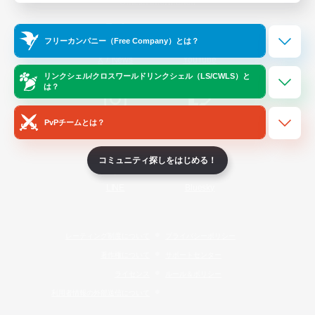
Official Information
フリーカンパニー（Free Company）とは？
/
X
News
YouTube
リンクシェル/クロスワールドリンクシェル（LS/CWLS）と
は？
PvPチームとは？
Instagram
Twitch
コミュニティ探しをはじめる！
LINE
Bluesky
レーティング制度について
プライバシーポリシー
著作権について
サポートセンター
ライセンス
ルール＆ポリシー
利用者情報の外部送信について