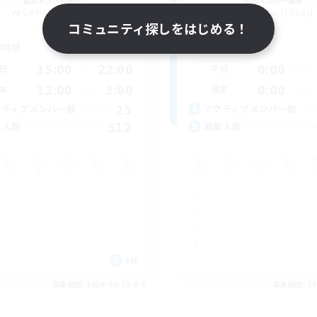
追加メンバー募集
追加メンバー募集
Cerberus [Chaos]
Cerberus [Chaos]
コミュニティ探しをはじめる！
動時間
活動時間
15:00
22:00
0:00
日
平日
12:00
3:00
0:00
末
週末
25
クティブメンバー数
アクティブメンバー数
512
集人数
募集人数
EN
募集期間: 2026/08/28 まで
募集期間: 20