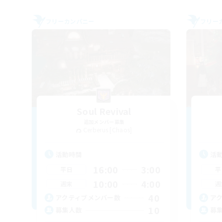
フリーカンパニー
フリー
Soul Revival
追加メンバー募集
Cerberus [Chaos]
活動時間
活
16:00
3:00
平日
平
10:00
4:00
週末
週
40
アクティブメンバー数
ア
10
募集人数
募