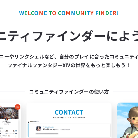
カンパニー
フリーカンパニー
NEW
W
E
L
C
O
M
E
T
O
C
O
M
M
U
N
I
T
Y
F
I
N
D
E
R
!
ニティファインダーによ
ニーやリンクシェルなど、自分のプレイに合ったコミュニテ
Kupo Corp
Alexandria
ファイナルファンタジーXIVの世界をもっと楽しもう！
追加メンバー募集
追加メンバー募集
Cerberus [Chaos]
Cerberus [Chaos]
動時間
活動時間
コミュニティファインダーの使い方
10:00
3:00
18:00
日
平日
10:00
5:00
10:00
末
週末
50
クティブメンバー数
アクティブメンバー数
10
集人数
募集人数