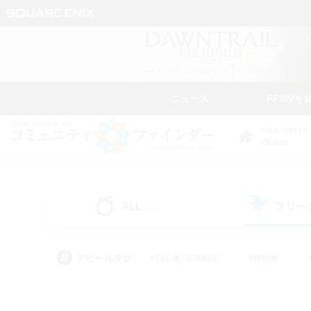
ニュース
FFXIVを
DATA CENTER
Chaos
ALL
フリー
(43)
アピールタグ
#初心者/若葉歓迎
#絶挑戦
#モブハント
#学生中心
#なんでも楽しむ
#スクリーンショット撮影
#ハウジ