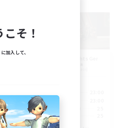
フリーカンパニー
うこそ！
ィに加入して、
Aetheris Knights Ger
追加メンバー募集
Cerberus [Chaos]
活動時間
24:00
7:00
23:00
平日
24:00
7:00
23:00
週末
40
25
アクティブメンバー数
70
25
募集人数