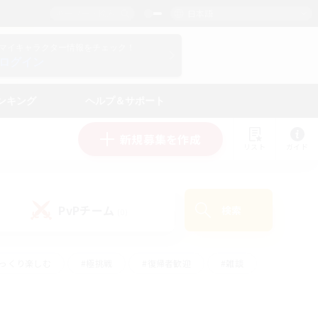
日本語
マイキャラクター情報をチェック！
ログイン
ンキング
ヘルプ＆サポート
新規募集を作成
リスト
ガイド
PvPチーム
検索
(0)
ゆっくり楽しむ
#極挑戦
#復帰者歓迎
#雑談
ルプレイ
#トレジャーハント
#レベリング
して頑張る
#プレイヤー主催イベント