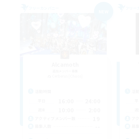
フリーカンパニー
フリー
NEW
Alcamoth
追加メンバー募集
Cerberus [Chaos]
活動時間
活
16:00
24:00
平日
平
10:00
2:00
週末
週
19
アクティブメンバー数
ア
--
募集人数
募