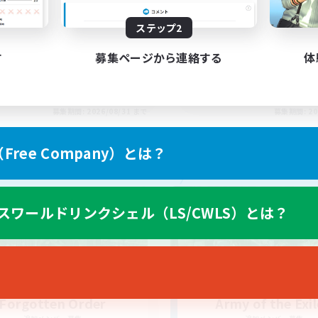
tually nice and chill
Final Fantasy Fans
ステップ2
す
募集ページから連絡する
体
EN
募集期間: 2026/08/31 まで
募集期間: 20
ree Company）とは？
カンパニー
フリーカンパニー
スワールドリンクシェル（LS/CWLS）とは？
Forgotten Order
Army of the Exi