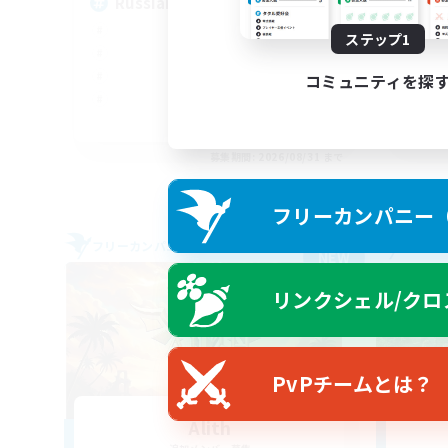
Russian
Ac
ステップ1
コミュニティを探
EN
募集期間: 2026/08/31 まで
フリーカンパニー（F
フリーカンパニー
フリー
NEW
リンクシェル/クロ
PvPチームとは？
Alith