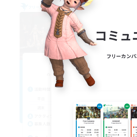
フリーカンパニー
フリー
NEW
コミュ
フリーカンパ
Nevermore
追加メンバー募集
Cerberus [Chaos]
活動時間
活
18:00
24:00
平日
平
11:00
24:00
週末
週
25
アクティブメンバー数
ア
4
募集人数
募