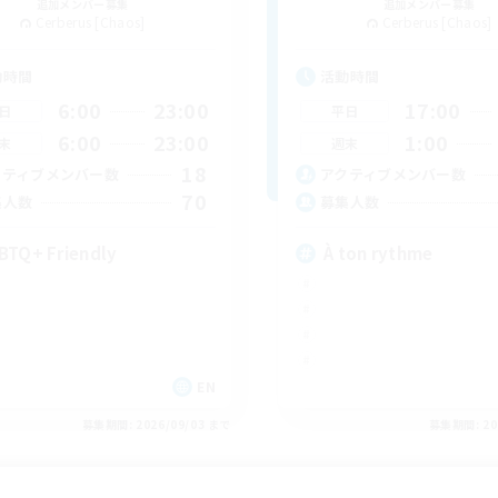
追加メンバー募集
追加メンバー募集
Cerberus [Chaos]
Cerberus [Chaos]
動時間
活動時間
6:00
23:00
17:00
日
平日
6:00
23:00
1:00
末
週末
18
クティブメンバー数
アクティブメンバー数
70
集人数
募集人数
BTQ+ Friendly
À ton rythme
EN
募集期間: 2026/09/03 まで
募集期間: 20