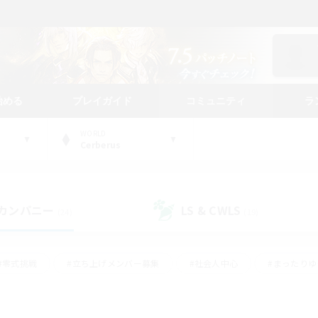
始める
プレイガイド
コミュニティ
ラ
WORLD
Cerberus
カンパニー
LS & CWLS
(24)
(19)
#零式挑戦
#立ち上げメンバー募集
#社会人中心
#まったり
#体験歓迎
#クラフター中心
#ギャザラー中心
#ロー
ング
#演奏
#ミラプリ（ミラージュプリズム）
#クリア目指