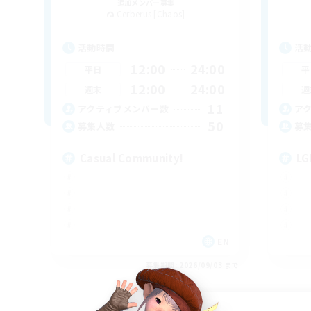
追加メンバー募集
Cerberus [Chaos]
活動時間
活
12:00
24:00
平日
平
12:00
24:00
週末
週
11
アクティブメンバー数
ア
50
募集人数
募
Casual Community!
LG
EN
募集期間: 2026/09/03 まで