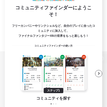
W
E
L
C
O
M
E
T
O
C
O
M
M
U
N
I
T
Y
F
I
N
D
E
R
!
コミュニティファインダーにようこ
そ！
フリーカンパニーやリンクシェルなど、自分のプレイに合ったコ
ミュニティに加入して、
ファイナルファンタジーXIVの世界をもっと楽しもう！
コミュニティファインダーの使い方
パソコン版へ
関連商品
e-STOREで購入
ステップ1
ゲームダウンロード
コミュニティを探す