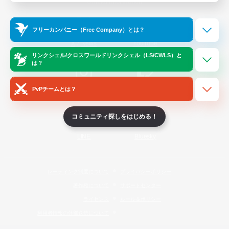
Official Information
フリーカンパニー（Free Company）とは？
/
X
News
YouTube
リンクシェル/クロスワールドリンクシェル（LS/CWLS）と
は？
PvPチームとは？
Instagram
Twitch
コミュニティ探しをはじめる！
LINE
Bluesky
レーティング制度について
プライバシーポリシー
著作権について
サポートセンター
ライセンス
ルール＆ポリシー
利用者情報の外部送信について