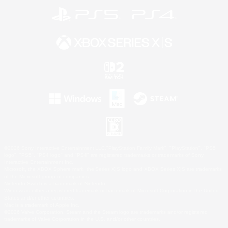
©2026 Sony Interactive Entertainment LLC."PlayStation Family Mark", "PlayStation", "PS5
logo", "PS5", "PS4 logo" and "PS4" are registered trademarks or trademarks of Sony
Interactive Entertainment Inc.
Microsoft, the XBOX Sphere mark, the Series X|S logo and XBOX Series X|S are trademarks
of the Microsoft group of companies.
Nintendo Switch is a trademark of Nintendo.
Windows is either a registered trademark or trademark of Microsoft Corporation in the United
States and/or other countries.
Mac is a trademark of Apple Inc.
©2026 Valve Corporation. Steam and the Steam logo are trademarks and/or registered
trademarks of Valve Corporation in the U.S. and/or other countries.