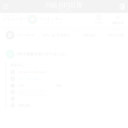
リスト
募集作成
#初心者/若葉歓迎
#絶挑戦
#零式挑戦
アピールタグ
0件の募集が見つかりました！
指定なし
Cerberus (Chaos)
フリーカンパニー
平日
週末
＃トレジャーハント
使用言語