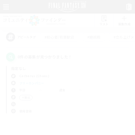
リスト
募集作成
#初心者/若葉歓迎
#絶挑戦
#立ち上げメ
アピールタグ
0件の募集が見つかりました！
指定なし
Cerberus (Chaos)
フリーカンパニー
平日
週末
＃雑談
使用言語