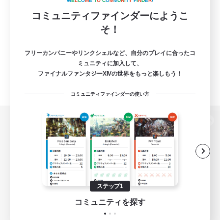
W
E
L
C
O
M
E
T
O
C
O
M
M
U
N
I
T
Y
F
I
N
D
E
R
!
コミュニティファインダーにようこ
そ！
フリーカンパニーやリンクシェルなど、自分のプレイに合ったコ
ミュニティに加入して、
ファイナルファンタジーXIVの世界をもっと楽しもう！
コミュニティファインダーの使い方
パソコン版へ
関連商品
e-STOREで購入
ステップ1
ゲームダウンロード
コミュニティを探す