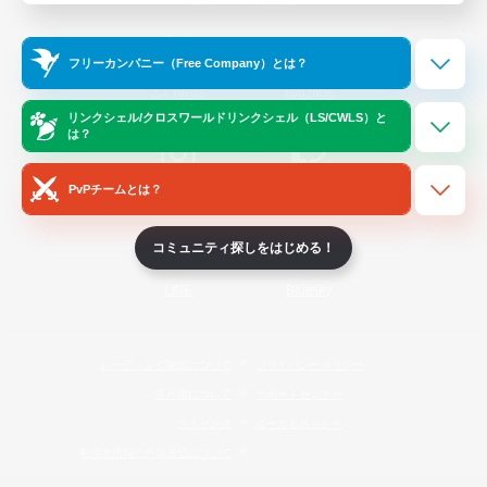
Official Information
フリーカンパニー（Free Company）とは？
/
X
News
YouTube
リンクシェル/クロスワールドリンクシェル（LS/CWLS）と
は？
PvPチームとは？
Instagram
Twitch
コミュニティ探しをはじめる！
LINE
Bluesky
レーティング制度について
プライバシーポリシー
著作権について
サポートセンター
ライセンス
ルール＆ポリシー
利用者情報の外部送信について