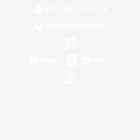
©2026 Sony Interactive Entertainment LLC."PlayStation Family Mark", "PlayStation", "PS5
logo", "PS5", "PS4 logo" and "PS4" are registered trademarks or trademarks of Sony
Interactive Entertainment Inc.
Microsoft, the XBOX Sphere mark, the Series X|S logo and XBOX Series X|S are trademarks
of the Microsoft group of companies.
Nintendo Switch is a trademark of Nintendo.
Windows is either a registered trademark or trademark of Microsoft Corporation in the United
States and/or other countries.
Mac is a trademark of Apple Inc.
©2026 Valve Corporation. Steam and the Steam logo are trademarks and/or registered
trademarks of Valve Corporation in the U.S. and/or other countries.