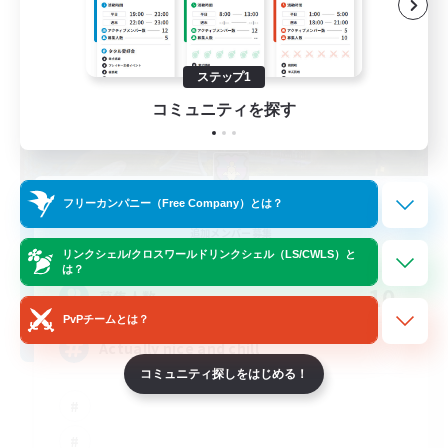
ステップ1
コミュニティを探す
Kupo Corp
フリーカンパニー（Free Company）とは？
追加メンバー募集
Cerberus [Chaos]
リンクシェル/クロスワールドリンクシェル（LS/CWLS）と
は？
10
募集人数
PvPチームとは？
Actually nice and chill
コミュニティ探しをはじめる！