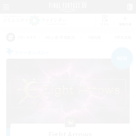
リスト
募集作成
#初心者/若葉歓迎
#絶挑戦
#零式挑戦
アピールタグ
フリーカンパニー
NEW
Eight Arrows