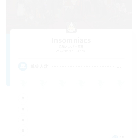
Insomniacs
追加メンバー募集
Cerberus [Chaos]
--
募集人数
FR