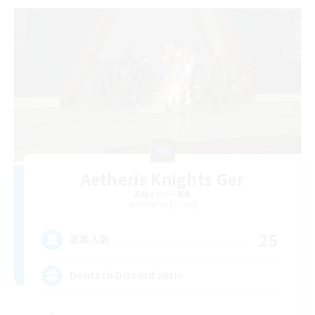
Aetheris Knights Ger
追加メンバー募集
Cerberus [Chaos]
25
募集人数
Deutsch Discord aktiv