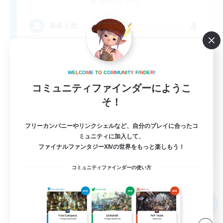
Cerberus [Chaos]
4
募集人数
Russian
W
E
L
C
O
M
E
T
O
C
O
M
M
U
N
I
T
Y
F
I
N
D
E
R
!
コミュニティファインダーにようこ
そ！
フリーカンパニーやリンクシェルなど、自分のプレイに合ったコ
ミュニティに加入して、
EN
ファイナルファンタジーXIVの世界をもっと楽しもう！
詳細を見る
コミュニティファインダーの使い方
募集期間: 2026/08/31 まで
フリーカンパニー
NEW