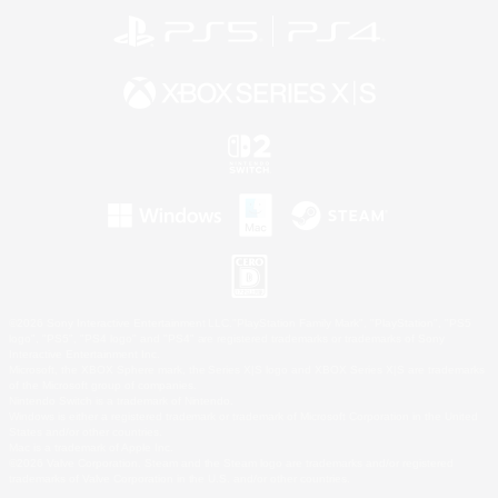
©2026 Sony Interactive Entertainment LLC."PlayStation Family Mark", "PlayStation", "PS5
logo", "PS5", "PS4 logo" and "PS4" are registered trademarks or trademarks of Sony
Interactive Entertainment Inc.
Microsoft, the XBOX Sphere mark, the Series X|S logo and XBOX Series X|S are trademarks
of the Microsoft group of companies.
Nintendo Switch is a trademark of Nintendo.
Windows is either a registered trademark or trademark of Microsoft Corporation in the United
States and/or other countries.
Mac is a trademark of Apple Inc.
©2026 Valve Corporation. Steam and the Steam logo are trademarks and/or registered
trademarks of Valve Corporation in the U.S. and/or other countries.