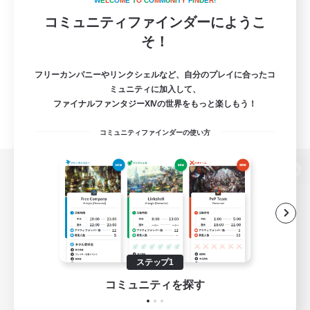
W
E
L
C
O
M
E
T
O
C
O
M
M
U
N
I
T
Y
F
I
N
D
E
R
!
コミュニティファインダーにようこ
そ！
フリーカンパニーやリンクシェルなど、自分のプレイに合ったコ
ミュニティに加入して、
ファイナルファンタジーXIVの世界をもっと楽しもう！
コミュニティファインダーの使い方
パソコン版へ
関連商品
e-STOREで購入
ステップ1
ゲームダウンロード
コミュニティを探す