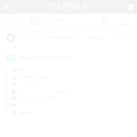
リスト
募集作成
#初心者/若葉歓迎
#絶挑戦
#立ち上げメ
アピールタグ
0件の募集が見つかりました！
指定なし
Cerberus (Chaos)
フリーカンパニー
平日
週末
＃スクリーンショット撮影
使用言語