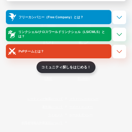
Official Information
フリーカンパニー（Free Company）とは？
/
X
News
YouTube
リンクシェル/クロスワールドリンクシェル（LS/CWLS）と
は？
PvPチームとは？
Instagram
Twitch
コミュニティ探しをはじめる！
LINE
Bluesky
レーティング制度について
プライバシーポリシー
著作権について
サポートセンター
ライセンス
ルール＆ポリシー
利用者情報の外部送信について