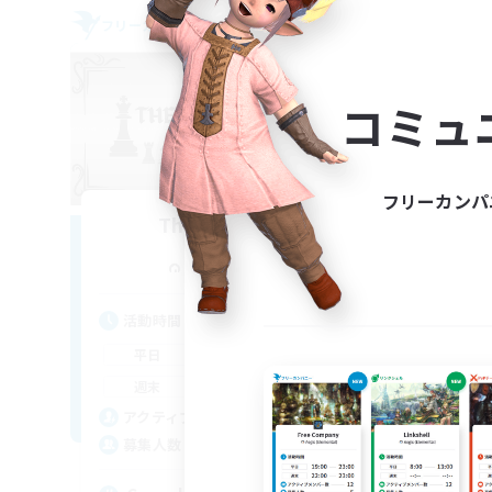
フリーカンパニー
フリー
NEW
コミュ
フリーカンパ
The Black Line
追加メンバー募集
Cerberus [Chaos]
活動時間
活
12:00
24:00
平日
平
12:00
24:00
週末
週
11
アクティブメンバー数
ア
50
募集人数
募