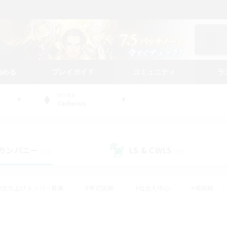
始める
プレイガイド
コミュニティ
ラ
WORLD
Cerberus
カンパニー
LS & CWLS
(24)
(19)
#立ち上げメンバー募集
#零式挑戦
#社会人中心
#極挑戦
#体験歓迎
#ロールプレイ
#ギャザラー中心
#クラフター中
て頑張る
#スクリーンショット撮影
#ミラプリ（ミラージュプリズム