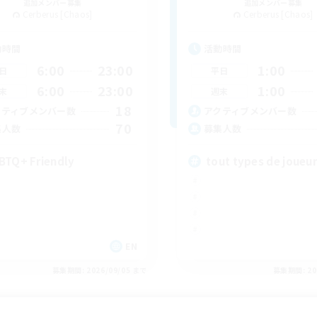
追加メンバー募集
追加メンバー募集
Cerberus [Chaos]
Cerberus [Chaos]
動時間
活動時間
6:00
23:00
1:00
日
平日
6:00
23:00
1:00
末
週末
18
クティブメンバー数
アクティブメンバー数
70
集人数
募集人数
BTQ+ Friendly
tout types de joueu
EN
募集期間: 2026/09/05 まで
募集期間: 20