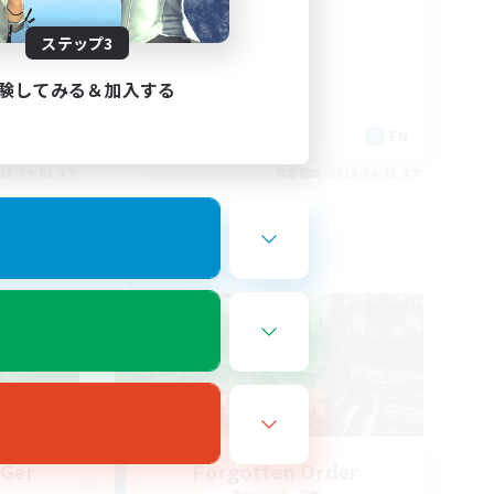
nvenus
Russian
ステップ3
験してみる＆加入する
FR
EN
26/09/01 まで
募集期間: 2026/08/31 まで
フリーカンパニー
 Ger
Forgotten Order