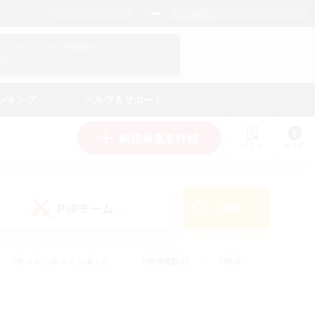
日本語
マイキャラクター情報をチェック！
ログイン
ンキング
ヘルプ＆サポート
新規募集を作成
リスト
ガイド
PvPチーム
検索
(0)
#まったりゆっくり楽しむ
#復帰者歓迎
#雑談
心
#演奏
#トレジャーハント
#ハウジング
）
#プレイヤー主催イベント