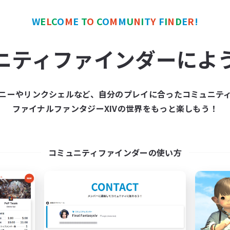
カンパニー
フリーカンパニー
NEW
W
E
L
C
O
M
E
T
O
C
O
M
M
U
N
I
T
Y
F
I
N
D
E
R
!
ニティファインダーによ
ニーやリンクシェルなど、自分のプレイに合ったコミュニテ
RedKing
X_AVALANCHE
ファイナルファンタジーXIVの世界をもっと楽しもう！
追加メンバー募集
追加メンバー募集
Cerberus [Chaos]
Cerberus [Chaos]
動時間
活動時間
コミュニティファインダーの使い方
17:00
24:00
7:00
日
平日
1:00
24:00
0:00
末
週末
8
クティブメンバー数
アクティブメンバー数
24
集人数
募集人数