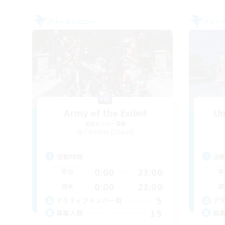
フリーカンパニー
フリー
Army of the Exiled
Un
追加メンバー募集
Cerberus [Chaos]
活動時間
活
0:00
23:00
平日
平
0:00
23:00
週末
週
5
アクティブメンバー数
ア
15
募集人数
募