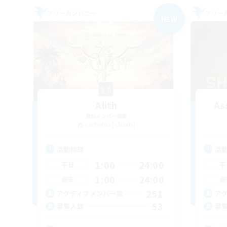
フリーカンパニー
フリー
NEW
Alith
As
追加メンバー募集
Cerberus [Chaos]
活動時間
活
1:00
24:00
平日
平
1:00
24:00
週末
週
251
アクティブメンバー数
ア
53
募集人数
募