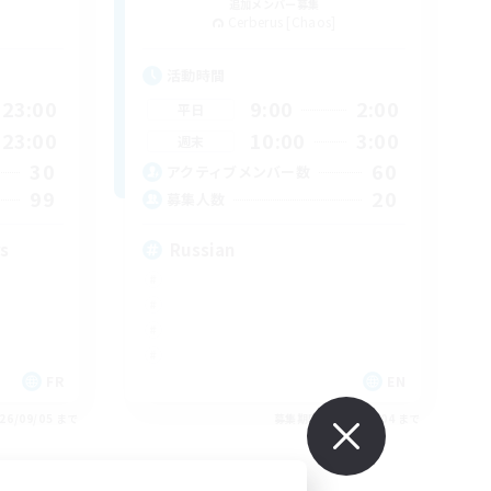
追加メンバー募集
Cerberus [Chaos]
活動時間
23:00
9:00
2:00
平日
23:00
10:00
3:00
週末
30
60
アクティブメンバー数
99
20
募集人数
rs
Russian
FR
EN
26/09/05 まで
募集期間: 2026/09/04 まで