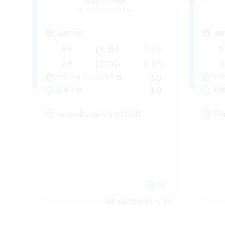
追加メンバー募集
Cerberus [Chaos]
活動時間
活
10:00
3:00
平日
平
10:00
5:00
週末
週
50
アクティブメンバー数
ア
10
募集人数
募
Actually nice and chill
Fi
EN
募集期間: 2026/08/31 まで