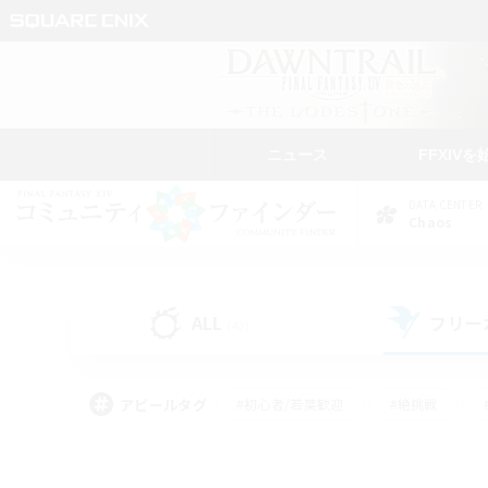
ニュース
FFXIVを
DATA CENTER
Chaos
ALL
フリー
(43)
アピールタグ
#初心者/若葉歓迎
#絶挑戦
#なんでも楽しむ
#学生中心
#モブハント
#レベリング
#クリア目指し