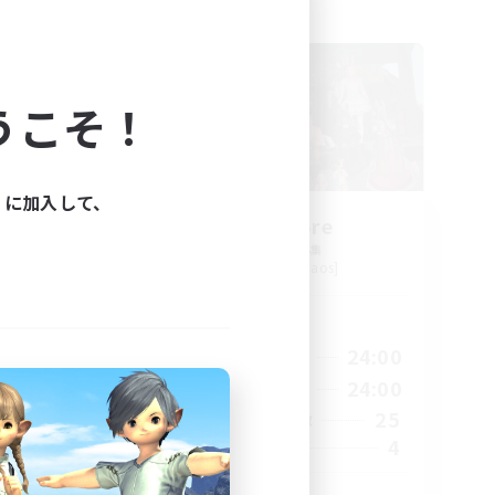
フリーカンパニー
NEW
うこそ！
ィに加入して、
_X
Nevermore
追加メンバー募集
Cerberus [Chaos]
活動時間
3:00
18:00
24:00
平日
23:00
11:00
24:00
週末
2
25
アクティブメンバー数
500
4
募集人数