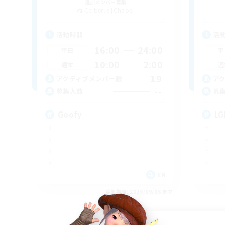
追加メンバー募集
Cerberus [Chaos]
活動時間
活
16:00
24:00
平日
平
10:00
2:00
週末
週
19
アクティブメンバー数
ア
--
募集人数
募
Goofy
LG
EN
募集期間: 2026/09/06 まで