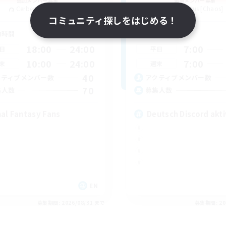
追加メンバー募集
追加メンバー募集
Cerberus [Chaos]
Cerberus [Chaos]
コミュニティ探しをはじめる！
動時間
活動時間
18:00
24:00
7:00
日
平日
10:00
24:00
7:00
末
週末
40
クティブメンバー数
アクティブメンバー数
70
集人数
募集人数
nal Fantasy Fans
Deutsch Discord akti
EN
募集期間: 2026/08/31 まで
募集期間: 20