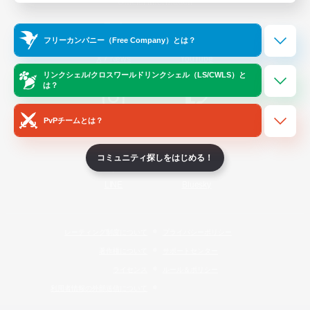
Official Information
フリーカンパニー（Free Company）とは？
/
X
News
YouTube
リンクシェル/クロスワールドリンクシェル（LS/CWLS）と
は？
PvPチームとは？
Instagram
Twitch
コミュニティ探しをはじめる！
LINE
Bluesky
レーティング制度について
プライバシーポリシー
著作権について
サポートセンター
ライセンス
ルール＆ポリシー
利用者情報の外部送信について