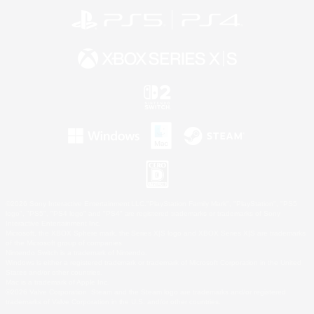
©2026 Sony Interactive Entertainment LLC."PlayStation Family Mark", "PlayStation", "PS5
logo", "PS5", "PS4 logo" and "PS4" are registered trademarks or trademarks of Sony
Interactive Entertainment Inc.
Microsoft, the XBOX Sphere mark, the Series X|S logo and XBOX Series X|S are trademarks
of the Microsoft group of companies.
Nintendo Switch is a trademark of Nintendo.
Windows is either a registered trademark or trademark of Microsoft Corporation in the United
States and/or other countries.
Mac is a trademark of Apple Inc.
©2026 Valve Corporation. Steam and the Steam logo are trademarks and/or registered
trademarks of Valve Corporation in the U.S. and/or other countries.