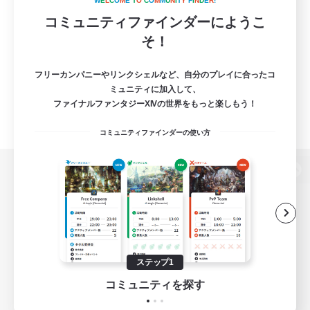
W
E
L
C
O
M
E
T
O
C
O
M
M
U
N
I
T
Y
F
I
N
D
E
R
!
コミュニティファインダーにようこ
そ！
フリーカンパニーやリンクシェルなど、自分のプレイに合ったコ
ミュニティに加入して、
ファイナルファンタジーXIVの世界をもっと楽しもう！
コミュニティファインダーの使い方
パソコン版へ
関連商品
e-STOREで購入
ステップ1
ゲームダウンロード
コミュニティを探す