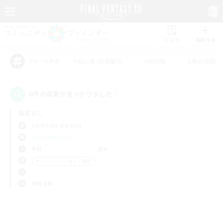
リスト
募集作成
#初心者/若葉歓迎
#絶挑戦
#零式挑戦
アピールタグ
0件の募集が見つかりました！
指定なし
Cerberus (Chaos)
フリーカンパニー
平日
週末
＃スクリーンショット撮影
使用言語