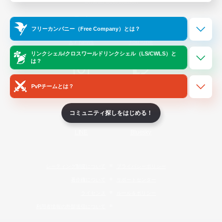
Official Information
フリーカンパニー（Free Company）とは？
/
X
News
YouTube
リンクシェル/クロスワールドリンクシェル（LS/CWLS）と
は？
PvPチームとは？
Instagram
Twitch
コミュニティ探しをはじめる！
LINE
Bluesky
レーティング制度について
プライバシーポリシー
著作権について
サポートセンター
ライセンス
ルール＆ポリシー
利用者情報の外部送信について