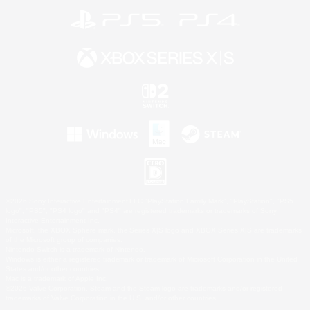
©2026 Sony Interactive Entertainment LLC."PlayStation Family Mark", "PlayStation", "PS5
logo", "PS5", "PS4 logo" and "PS4" are registered trademarks or trademarks of Sony
Interactive Entertainment Inc.
Microsoft, the XBOX Sphere mark, the Series X|S logo and XBOX Series X|S are trademarks
of the Microsoft group of companies.
Nintendo Switch is a trademark of Nintendo.
Windows is either a registered trademark or trademark of Microsoft Corporation in the United
States and/or other countries.
Mac is a trademark of Apple Inc.
©2026 Valve Corporation. Steam and the Steam logo are trademarks and/or registered
trademarks of Valve Corporation in the U.S. and/or other countries.