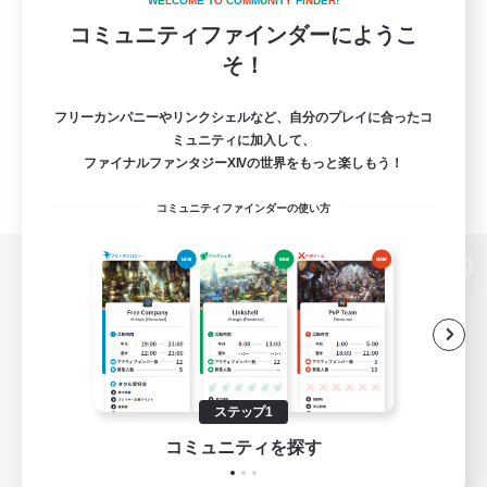
W
E
L
C
O
M
E
T
O
C
O
M
M
U
N
I
T
Y
F
I
N
D
E
R
!
コミュニティファインダーにようこ
そ！
フリーカンパニーやリンクシェルなど、自分のプレイに合ったコ
ミュニティに加入して、
ファイナルファンタジーXIVの世界をもっと楽しもう！
コミュニティファインダーの使い方
パソコン版へ
関連商品
e-STOREで購入
ステップ1
ゲームダウンロード
コミュニティを探す