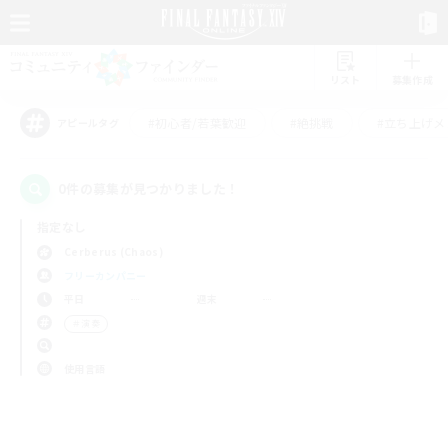
リスト
募集作成
#初心者/若葉歓迎
#絶挑戦
#立ち上げメ
アピールタグ
0件の募集が見つかりました！
指定なし
Cerberus (Chaos)
フリーカンパニー
平日
週末
＃演奏
使用言語