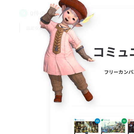
0件の募集が見つかりました！
指定なし
平日
週末
コミュ
フリーカンパ
募