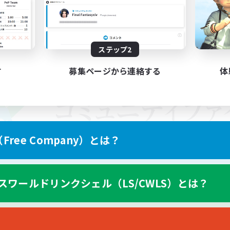
ステップ2
す
募集ページから連絡する
体
ree Company）とは？
スワールドリンクシェル（LS/CWLS）とは？
スマートフォン版へ