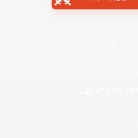
X
/
News
レーティング制度について
©2026 Sony Interactive Entertainment LLC."PlayStation
Microsoft, the 
Windows is e