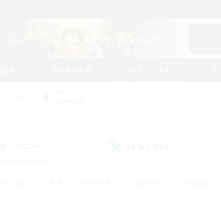
始める
プレイガイド
コミュニティ
ラ
WORLD
Louisoix
カンパニー
LS & CWLS
(0)
(0)
#立ち上げメンバー募集
#零式挑戦
#社会人中心
#極挑戦
#体験歓迎
#ロールプレイ
#ギャザラー中心
#クラフター中
て頑張る
#スクリーンショット撮影
#ミラプリ（ミラージュプリズム