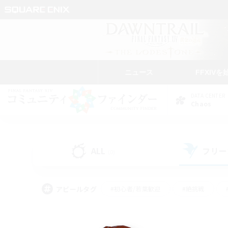
ニュース
FFXIVを
DATA CENTER
Chaos
ALL
フリー
(0)
アピールタグ
#初心者/若葉歓迎
#絶挑戦
#なんでも楽しむ
#学生中心
#モブハント
#レベリング
#クリア目指し