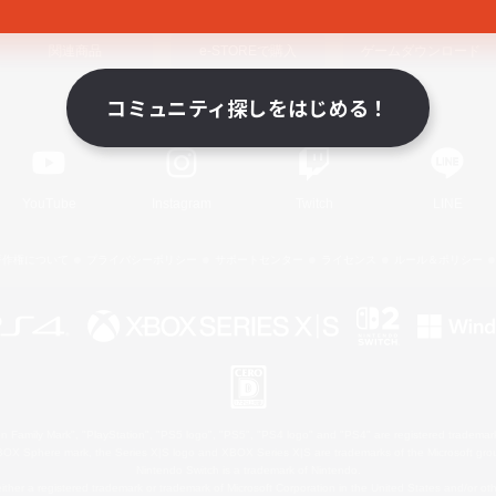
関連商品
e-STOREで購入
ゲームダウンロード
コミュニティ探しをはじめる！
Official Information
YouTube
Instagram
Twitch
LINE
著作権について
プライバシーポリシー
サポートセンター
ライセンス
ルール＆ポリシー
 Family Mark", "PlayStation", "PS5 logo", "PS5", "PS4 logo" and "PS4" are registered trademark
XBOX Sphere mark, the Series X|S logo and XBOX Series X|S are trademarks of the Microsoft gro
Nintendo Switch is a trademark of Nintendo.
ither a registered trademark or trademark of Microsoft Corporation in the United States and/or oth