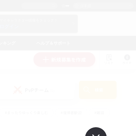
日本語
マイキャラクター情報をチェック！
ログイン
ンキング
ヘルプ＆サポート
新規募集を作成
リスト
ガイド
PvPチーム
検索
(0)
#まったりゆっくり楽しむ
#復帰者歓迎
#雑談
心
#演奏
#トレジャーハント
#ハウジング
）
#プレイヤー主催イベント