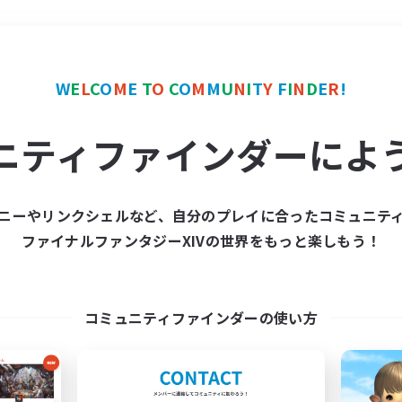
＃プレイヤー主催イベント
W
E
L
C
O
M
E
T
O
C
O
M
M
U
N
I
T
Y
F
I
N
D
E
R
!
ニティファインダーによ
ニーやリンクシェルなど、自分のプレイに合ったコミュニテ
ファイナルファンタジーXIVの世界をもっと楽しもう！
募集数 0件
集が見つかりませんでし
コミュニティファインダーの使い方
条件を変えて検索してみるでっす！