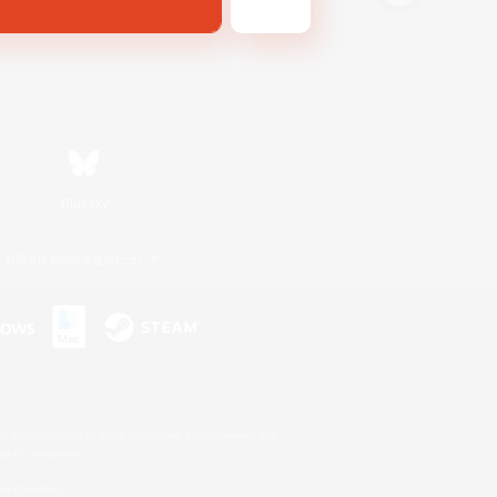
Bluesky
利用者情報の外部送信について
s or trademarks of Sony Interactive Entertainment Inc.
up of companies.
er countries.