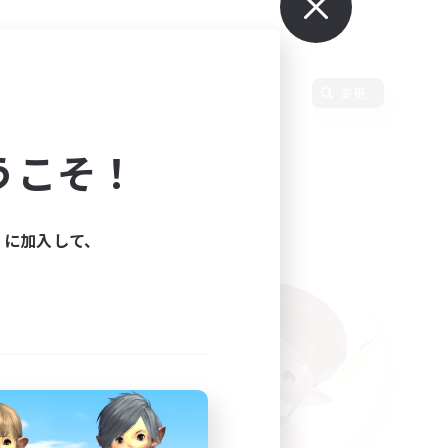
使用言語
変更
うこそ！
ィに加入して、
た。