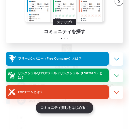
ステップ1
コミュニティを探す
X_AVALANCHE_X
フリーカンパニー（Free Company）とは？
追加メンバー募集
Cerberus [Chaos]
リンクシェル/クロスワールドリンクシェル（LS/CWLS）と
は？
500
募集人数
PvPチームとは？
bonne ambiance bienvenus
コミュニティ探しをはじめる！