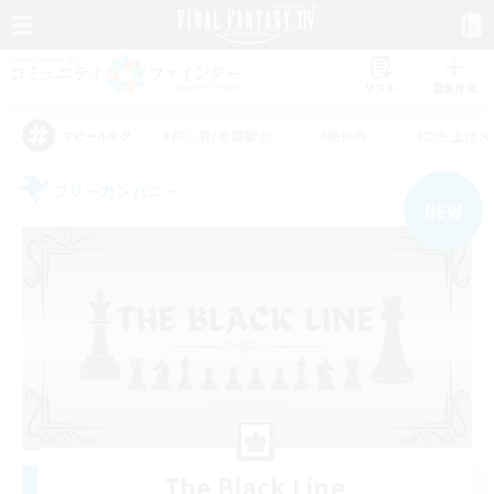
リスト
募集作成
#初心者/若葉歓迎
#絶挑戦
#立ち上げメ
アピールタグ
フリーカンパニー
NEW
The Black Line