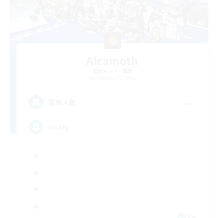
Alcamoth
追加メンバー募集
Cerberus [Chaos]
--
募集人数
Goofy
EN