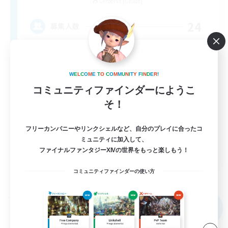
Cerberus [Chaos]
24
募集人数
À ton rythme
W
E
L
C
O
M
E
T
O
C
O
M
M
U
N
I
T
Y
F
I
N
D
E
R
!
コミュニティファインダーにようこ
そ！
フリーカンパニーやリンクシェルなど、自分のプレイに合ったコ
ミュニティに加入して、
FR
ファイナルファンタジーXIVの世界をもっと楽しもう！
詳細を見る
コミュニティファインダーの使い方
募集期間: 2026/09/02 まで
フリーカンパニー
NEW