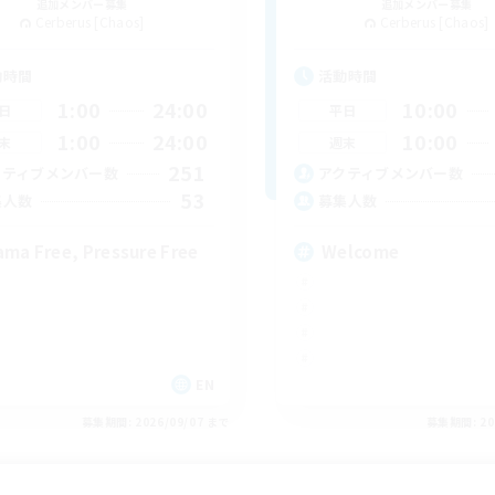
追加メンバー募集
追加メンバー募集
Cerberus [Chaos]
Cerberus [Chaos]
動時間
活動時間
1:00
24:00
10:00
日
平日
1:00
24:00
10:00
末
週末
251
クティブメンバー数
アクティブメンバー数
53
集人数
募集人数
ama Free, Pressure Free
Welcome
EN
募集期間: 2026/09/07 まで
募集期間: 20