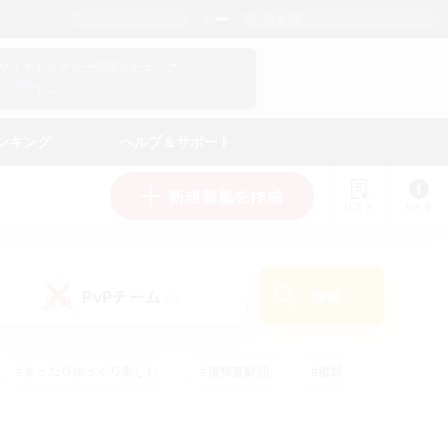
日本語
マイキャラクター情報をチェック！
ログイン
ンキング
ヘルプ＆サポート
新規募集を作成
リスト
ガイド
PvPチーム
検索
(0)
#まったりゆっくり楽しむ
#復帰者歓迎
#雑談
心
#演奏
#トレジャーハント
#ハウジング
）
#プレイヤー主催イベント