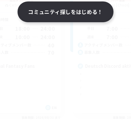
追加メンバー募集
追加メンバー募集
Cerberus [Chaos]
Cerberus [Chaos]
コミュニティ探しをはじめる！
動時間
活動時間
18:00
24:00
7:00
日
平日
10:00
24:00
7:00
末
週末
40
クティブメンバー数
アクティブメンバー数
70
集人数
募集人数
nal Fantasy Fans
Deutsch Discord akti
EN
募集期間: 2026/08/31 まで
募集期間: 20