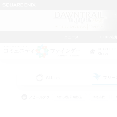
ニュース
FFXIVを
DATA CENTER
Chaos
ALL
フリー
(42)
アピールタグ
#初心者/若葉歓迎
#絶挑戦
#なんでも楽しむ
#学生中心
#モブハント
#レベリング
#クリア目指し