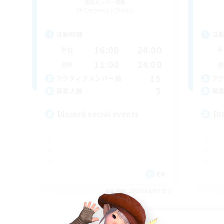
追加メンバー募集
Cerberus [Chaos]
活動時間
活
16:00
24:00
平日
平
11:00
24:00
週末
週
15
アクティブメンバー数
ア
5
募集人数
募
Discord social events
Dr
EN
募集期間: 2026/09/07 まで