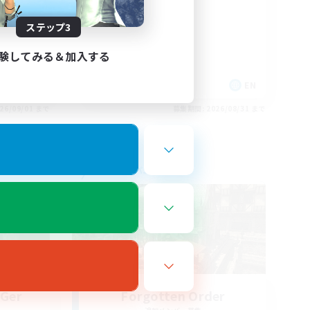
nvenus
Russian
ステップ3
験してみる＆加入する
FR
EN
26/09/01 まで
募集期間: 2026/08/31 まで
フリーカンパニー
 Ger
Forgotten Order