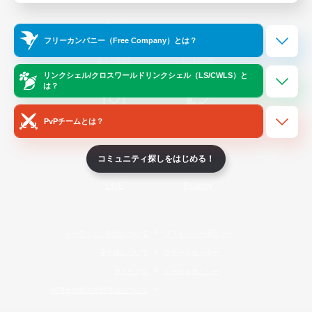
Official Information
フリーカンパニー（Free Company）とは？
/
X
News
YouTube
リンクシェル/クロスワールドリンクシェル（LS/CWLS）と
は？
PvPチームとは？
Instagram
Twitch
コミュニティ探しをはじめる！
LINE
Bluesky
レーティング制度について
プライバシーポリシー
著作権について
サポートセンター
ライセンス
ルール＆ポリシー
利用者情報の外部送信について