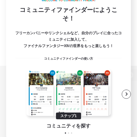
W
E
L
C
O
M
E
T
O
C
O
M
M
U
N
I
T
Y
F
I
N
D
E
R
!
コミュニティファインダーにようこ
そ！
フリーカンパニーやリンクシェルなど、自分のプレイに合ったコ
ミュニティに加入して、
ファイナルファンタジーXIVの世界をもっと楽しもう！
コミュニティファインダーの使い方
パソコン版へ
関連商品
e-STOREで購入
ステップ1
ゲームダウンロード
コミュニティを探す