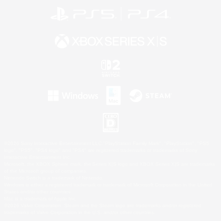
©2026 Sony Interactive Entertainment LLC."PlayStation Family Mark", "PlayStation", "PS5
logo", "PS5", "PS4 logo" and "PS4" are registered trademarks or trademarks of Sony
Interactive Entertainment Inc.
Microsoft, the XBOX Sphere mark, the Series X|S logo and XBOX Series X|S are trademarks
of the Microsoft group of companies.
Nintendo Switch is a trademark of Nintendo.
Windows is either a registered trademark or trademark of Microsoft Corporation in the United
States and/or other countries.
Mac is a trademark of Apple Inc.
©2026 Valve Corporation. Steam and the Steam logo are trademarks and/or registered
trademarks of Valve Corporation in the U.S. and/or other countries.