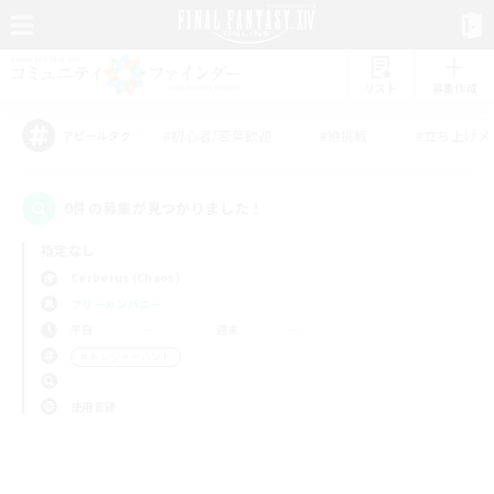
リスト
募集作成
#初心者/若葉歓迎
#絶挑戦
#立ち上げメ
アピールタグ
0件の募集が見つかりました！
指定なし
Cerberus (Chaos)
フリーカンパニー
平日
週末
＃トレジャーハント
使用言語