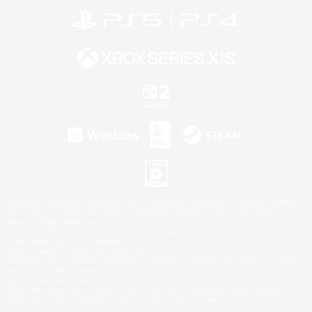
©2026 Sony Interactive Entertainment LLC."PlayStation Family Mark", "PlayStation", "PS5
logo", "PS5", "PS4 logo" and "PS4" are registered trademarks or trademarks of Sony
Interactive Entertainment Inc.
Microsoft, the XBOX Sphere mark, the Series X|S logo and XBOX Series X|S are trademarks
of the Microsoft group of companies.
Nintendo Switch is a trademark of Nintendo.
Windows is either a registered trademark or trademark of Microsoft Corporation in the United
States and/or other countries.
Mac is a trademark of Apple Inc.
©2026 Valve Corporation. Steam and the Steam logo are trademarks and/or registered
trademarks of Valve Corporation in the U.S. and/or other countries.