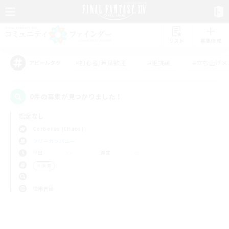
リスト
募集作成
#初心者/若葉歓迎
#絶挑戦
#立ち上げメ
アピールタグ
0件の募集が見つかりました！
指定なし
Cerberus (Chaos)
フリーカンパニー
平日
週末
＃演奏
使用言語