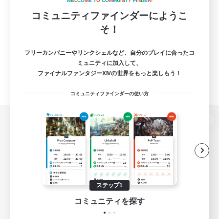
W
E
L
C
O
M
E
T
O
C
O
M
M
U
N
I
T
Y
F
I
N
D
E
R
!
コミュニティファインダーにようこ
そ！
フリーカンパニーやリンクシェルなど、自分のプレイに合ったコ
ミュニティに加入して、
ファイナルファンタジーXIVの世界をもっと楽しもう！
コミュニティファインダーの使い方
パソコン版へ
関連商品
e-STOREで購入
ステップ1
ゲームダウンロード
コミュニティを探す