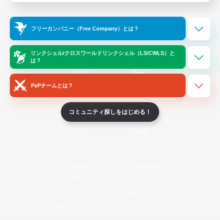
Official Information
フリーカンパニー（Free Company）とは？
/
X
News
YouTube
リンクシェル/クロスワールドリンクシェル（LS/CWLS）と
は？
PvPチームとは？
Instagram
Twitch
コミュニティ探しをはじめる！
LINE
Bluesky
レーティング制度について
プライバシーポリシー
著作権について
サポートセンター
ライセンス
ルール＆ポリシー
利用者情報の外部送信について