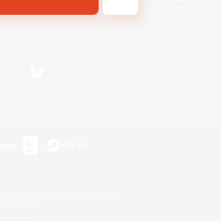
Bluesky
利用者情報の外部送信について
s or trademarks of Sony Interactive Entertainment Inc.
up of companies.
er countries.