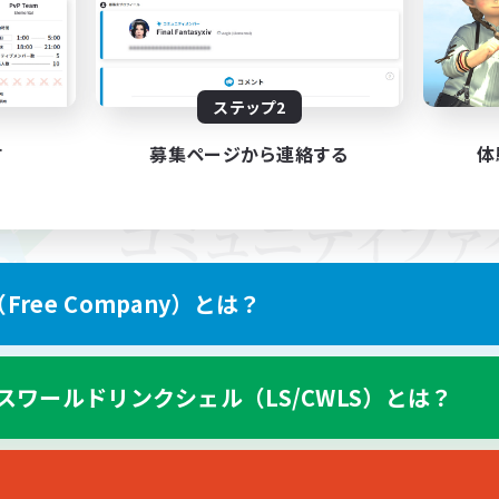
ステップ2
す
募集ページから連絡する
体
ree Company）とは？
スワールドリンクシェル（LS/CWLS）とは？
スマートフォン版へ