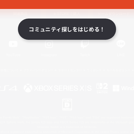
関連商品
e-STOREで購入
ゲームダウンロード
コミュニティ探しをはじめる！
Official Information
YouTube
Instagram
Twitch
LINE
著作権について
プライバシーポリシー
サポートセンター
ライセンス
ルール＆ポリシー
 Family Mark", "PlayStation", "PS5 logo", "PS5", "PS4 logo" and "PS4" are registered trademark
XBOX Sphere mark, the Series X|S logo and XBOX Series X|S are trademarks of the Microsoft gro
Nintendo Switch is a trademark of Nintendo.
ither a registered trademark or trademark of Microsoft Corporation in the United States and/or oth