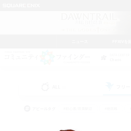
ニュース
FFXIVを
DATA CENTER
Chaos
ALL
フリー
(1)
アピールタグ
#初心者/若葉歓迎
#絶挑戦
#なんでも楽しむ
#学生中心
#モブハント
#レベリング
#クリア目指し