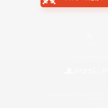
X
/
News
レーティング制度について
©2026 Sony Interactive Entertainment LLC."PlayStation
Microsoft, the 
Windows is e