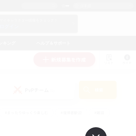
日本語
マイキャラクター情報をチェック！
ログイン
ンキング
ヘルプ＆サポート
新規募集を作成
リスト
ガイド
PvPチーム
検索
(0)
#まったりゆっくり楽しむ
#復帰者歓迎
#雑談
心
#演奏
#トレジャーハント
#ハウジング
）
#プレイヤー主催イベント