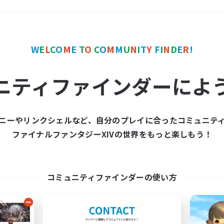
＃レベリング
使用言語
W
E
L
C
O
M
E
T
O
C
O
M
M
U
N
I
T
Y
F
I
N
D
E
R
!
ニティファインダーによ
ニーやリンクシェルなど、自分のプレイに合ったコミュニテ
ファイナルファンタジーXIVの世界をもっと楽しもう！
募集数 0件
集が見つかりませんでし
コミュニティファインダーの使い方
条件を変えて検索してみるでっす！