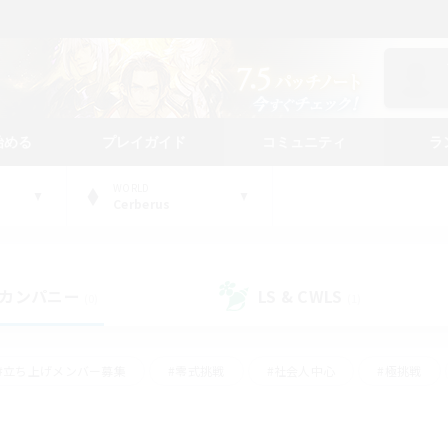
始める
プレイガイド
コミュニティ
ラ
WORLD
Cerberus
カンパニー
LS & CWLS
(0)
(1)
#立ち上げメンバー募集
#零式挑戦
#社会人中心
#極挑戦
#体験歓迎
#ロールプレイ
#ギャザラー中心
#クラフター中
て頑張る
#スクリーンショット撮影
#ミラプリ（ミラージュプリズム