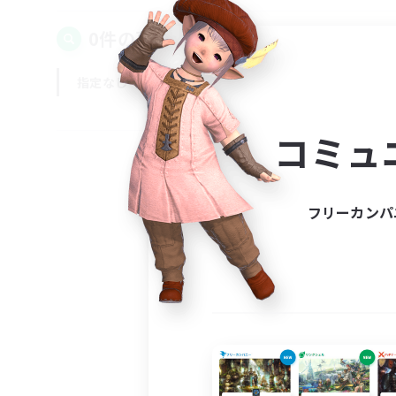
0件の募集が見つかりました！
指定なし
平日
週末
コミュ
フリーカンパ
募