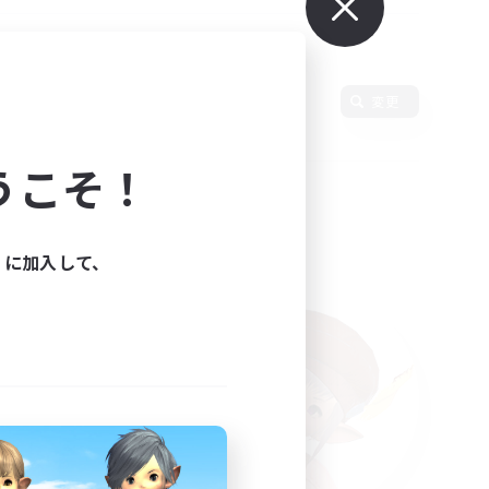
変更
うこそ！
ィに加入して、
た。