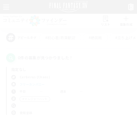
リスト
募集作成
#初心者/若葉歓迎
#絶挑戦
#立ち上げメ
アピールタグ
0件の募集が見つかりました！
指定なし
Cerberus (Chaos)
フリーカンパニー
平日
週末
＃トレジャーハント
使用言語