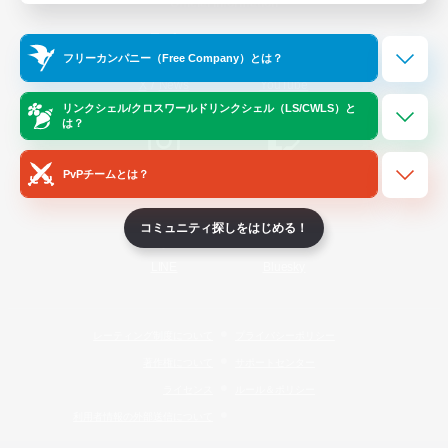
Official Information
フリーカンパニー（Free Company）とは？
/
X
News
YouTube
リンクシェル/クロスワールドリンクシェル（LS/CWLS）と
は？
PvPチームとは？
Instagram
Twitch
コミュニティ探しをはじめる！
LINE
Bluesky
レーティング制度について
プライバシーポリシー
著作権について
サポートセンター
ライセンス
ルール＆ポリシー
利用者情報の外部送信について