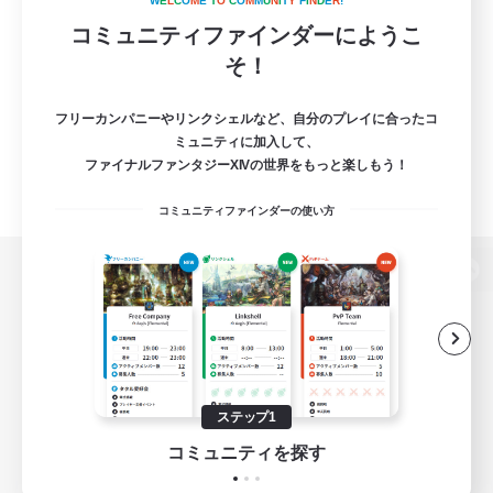
W
E
L
C
O
M
E
T
O
C
O
M
M
U
N
I
T
Y
F
I
N
D
E
R
!
コミュニティファインダーにようこ
そ！
フリーカンパニーやリンクシェルなど、自分のプレイに合ったコ
ミュニティに加入して、
ファイナルファンタジーXIVの世界をもっと楽しもう！
コミュニティファインダーの使い方
パソコン版へ
関連商品
e-STOREで購入
ステップ1
ゲームダウンロード
コミュニティを探す