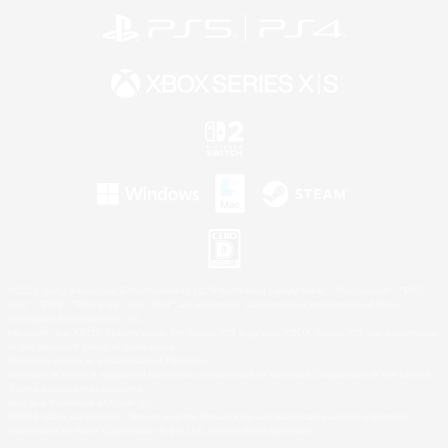
©2026 Sony Interactive Entertainment LLC."PlayStation Family Mark", "PlayStation", "PS5
logo", "PS5", "PS4 logo" and "PS4" are registered trademarks or trademarks of Sony
Interactive Entertainment Inc.
Microsoft, the XBOX Sphere mark, the Series X|S logo and XBOX Series X|S are trademarks
of the Microsoft group of companies.
Nintendo Switch is a trademark of Nintendo.
Windows is either a registered trademark or trademark of Microsoft Corporation in the United
States and/or other countries.
Mac is a trademark of Apple Inc.
©2026 Valve Corporation. Steam and the Steam logo are trademarks and/or registered
trademarks of Valve Corporation in the U.S. and/or other countries.