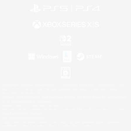
©2026 Sony Interactive Entertainment LLC."PlayStation Family Mark", "PlayStation", "PS5
logo", "PS5", "PS4 logo" and "PS4" are registered trademarks or trademarks of Sony
Interactive Entertainment Inc.
Microsoft, the XBOX Sphere mark, the Series X|S logo and XBOX Series X|S are trademarks
of the Microsoft group of companies.
Nintendo Switch is a trademark of Nintendo.
Windows is either a registered trademark or trademark of Microsoft Corporation in the United
States and/or other countries.
Mac is a trademark of Apple Inc.
©2026 Valve Corporation. Steam and the Steam logo are trademarks and/or registered
trademarks of Valve Corporation in the U.S. and/or other countries.