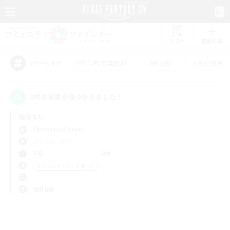
リスト
募集作成
#初心者/若葉歓迎
#絶挑戦
#零式挑戦
アピールタグ
0件の募集が見つかりました！
指定なし
Cerberus (Chaos)
フリーカンパニー
平日
週末
＃まったりゆっくり楽しむ
使用言語