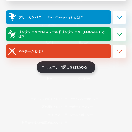
Official Information
フリーカンパニー（Free Company）とは？
/
X
News
YouTube
リンクシェル/クロスワールドリンクシェル（LS/CWLS）と
は？
PvPチームとは？
Instagram
Twitch
コミュニティ探しをはじめる！
LINE
Bluesky
レーティング制度について
プライバシーポリシー
著作権について
サポートセンター
ライセンス
ルール＆ポリシー
利用者情報の外部送信について