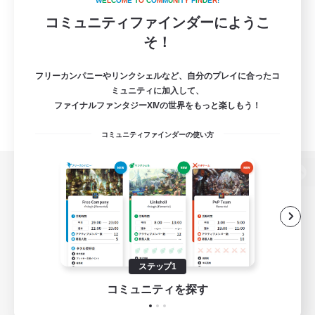
W
E
L
C
O
M
E
T
O
C
O
M
M
U
N
I
T
Y
F
I
N
D
E
R
!
コミュニティファインダーにようこ
そ！
フリーカンパニーやリンクシェルなど、自分のプレイに合ったコ
ミュニティに加入して、
ファイナルファンタジーXIVの世界をもっと楽しもう！
コミュニティファインダーの使い方
パソコン版へ
関連商品
e-STOREで購入
ステップ1
ゲームダウンロード
コミュニティを探す