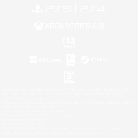
©2026 Sony Interactive Entertainment LLC."PlayStation Family Mark", "PlayStation", "PS5
logo", "PS5", "PS4 logo" and "PS4" are registered trademarks or trademarks of Sony
Interactive Entertainment Inc.
Microsoft, the XBOX Sphere mark, the Series X|S logo and XBOX Series X|S are trademarks
of the Microsoft group of companies.
Nintendo Switch is a trademark of Nintendo.
Windows is either a registered trademark or trademark of Microsoft Corporation in the United
States and/or other countries.
Mac is a trademark of Apple Inc.
©2026 Valve Corporation. Steam and the Steam logo are trademarks and/or registered
trademarks of Valve Corporation in the U.S. and/or other countries.