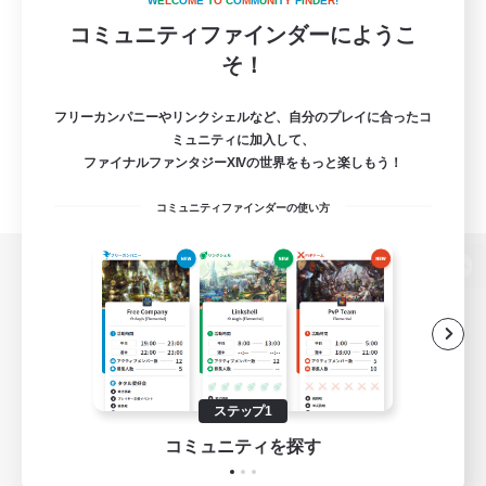
W
E
L
C
O
M
E
T
O
C
O
M
M
U
N
I
T
Y
F
I
N
D
E
R
!
コミュニティファインダーにようこ
そ！
フリーカンパニーやリンクシェルなど、自分のプレイに合ったコ
ミュニティに加入して、
ファイナルファンタジーXIVの世界をもっと楽しもう！
コミュニティファインダーの使い方
パソコン版へ
関連商品
e-STOREで購入
ステップ1
ゲームダウンロード
コミュニティを探す