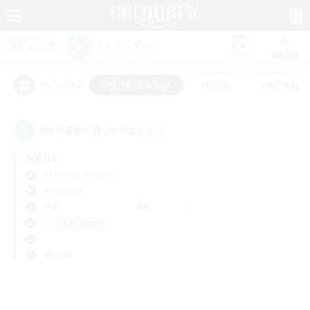
リスト
募集作成
#初心者/若葉歓迎
#絶挑戦
#零式挑戦
アピールタグ
0件の募集が見つかりました！
指定なし
Cerberus (Chaos)
LS & CWLS
平日
週末
＃初心者/若葉歓迎
使用言語