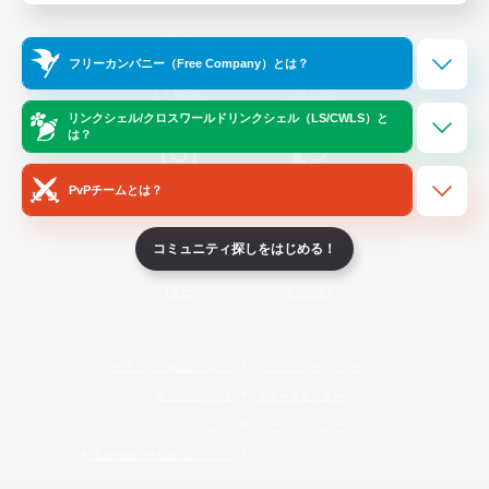
Official Information
フリーカンパニー（Free Company）とは？
/
X
News
YouTube
リンクシェル/クロスワールドリンクシェル（LS/CWLS）と
は？
PvPチームとは？
Instagram
Twitch
コミュニティ探しをはじめる！
LINE
Bluesky
レーティング制度について
プライバシーポリシー
著作権について
サポートセンター
ライセンス
ルール＆ポリシー
利用者情報の外部送信について