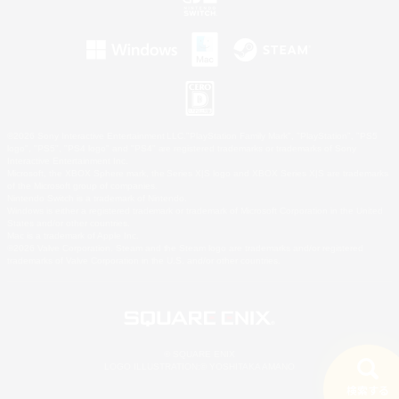
©2026 Sony Interactive Entertainment LLC."PlayStation Family Mark", "PlayStation", "PS5
logo", "PS5", "PS4 logo" and "PS4" are registered trademarks or trademarks of Sony
Interactive Entertainment Inc.
Microsoft, the XBOX Sphere mark, the Series X|S logo and XBOX Series X|S are trademarks
of the Microsoft group of companies.
Nintendo Switch is a trademark of Nintendo.
Windows is either a registered trademark or trademark of Microsoft Corporation in the United
States and/or other countries.
Mac is a trademark of Apple Inc.
©2026 Valve Corporation. Steam and the Steam logo are trademarks and/or registered
trademarks of Valve Corporation in the U.S. and/or other countries.
© SQUARE ENIX
LOGO ILLUSTRATION:© YOSHITAKA AMANO
検索する