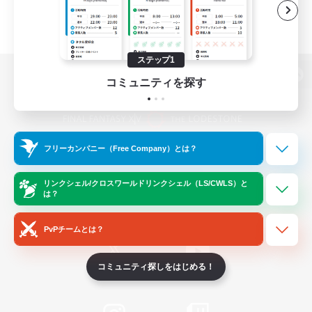
ステップ1
コミュニティを探す
パソコン版へ
フリーカンパニー（Free Company）とは？
関連商品
e-STOREで購入
ゲームダウンロード
リンクシェル/クロスワールドリンクシェル（LS/CWLS）と
は？
Official Information
PvPチームとは？
コミュニティ探しをはじめる！
/
X
News
YouTube