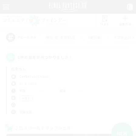
リスト
募集作成
#初心者/若葉歓迎
#絶挑戦
#立ち上げメ
アピールタグ
1件の募集が見つかりました！
指定なし
Cerberus (Chaos)
LS & CWLS
平日
週末
＃雑談
使用言語
クロスワールドリンクシェル
NEW