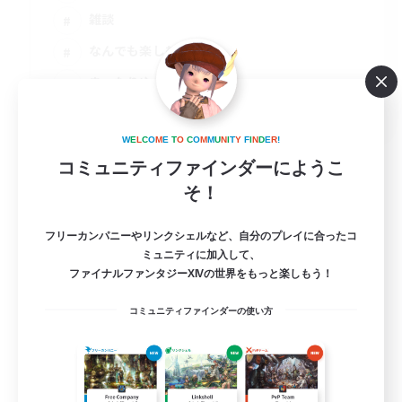
雑談
なんでも楽しむ
まったりゆっくり楽しむ
JA
詳細を見る
W
E
L
C
O
M
E
T
O
C
O
M
M
U
N
I
T
Y
F
I
N
D
E
R
!
募集期間: 2026/09/07 まで
コミュニティファインダーにようこ
そ！
フリーカンパニーやリンクシェルなど、自分のプレイに合ったコ
ミュニティに加入して、
ファイナルファンタジーXIVの世界をもっと楽しもう！
コミュニティファインダーの使い方