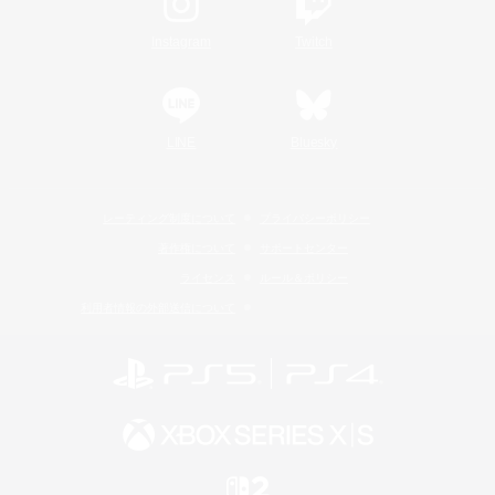
Instagram
Twitch
LINE
Bluesky
レーティング制度について
プライバシーポリシー
著作権について
サポートセンター
ライセンス
ルール＆ポリシー
利用者情報の外部送信について