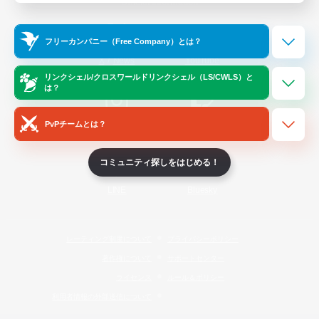
Official Information
フリーカンパニー（Free Company）とは？
/
X
News
YouTube
リンクシェル/クロスワールドリンクシェル（LS/CWLS）と
は？
PvPチームとは？
Instagram
Twitch
コミュニティ探しをはじめる！
LINE
Bluesky
レーティング制度について
プライバシーポリシー
著作権について
サポートセンター
ライセンス
ルール＆ポリシー
利用者情報の外部送信について