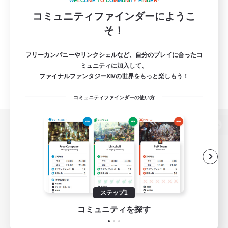
W
E
L
C
O
M
E
T
O
C
O
M
M
U
N
I
T
Y
F
I
N
D
E
R
!
コミュニティファインダーにようこ
そ！
フリーカンパニーやリンクシェルなど、自分のプレイに合ったコ
ミュニティに加入して、
ファイナルファンタジーXIVの世界をもっと楽しもう！
コミュニティファインダーの使い方
パソコン版へ
関連商品
e-STOREで購入
ステップ1
ゲームダウンロード
コミュニティを探す