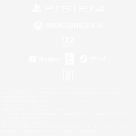
©2026 Sony Interactive Entertainment LLC."PlayStation Family Mark", "PlayStation", "PS5
logo", "PS5", "PS4 logo" and "PS4" are registered trademarks or trademarks of Sony
Interactive Entertainment Inc.
Microsoft, the XBOX Sphere mark, the Series X|S logo and XBOX Series X|S are trademarks
of the Microsoft group of companies.
Nintendo Switch is a trademark of Nintendo.
Windows is either a registered trademark or trademark of Microsoft Corporation in the United
States and/or other countries.
Mac is a trademark of Apple Inc.
©2026 Valve Corporation. Steam and the Steam logo are trademarks and/or registered
trademarks of Valve Corporation in the U.S. and/or other countries.