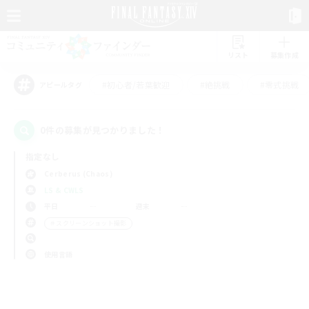
リスト
募集作成
#初心者/若葉歓迎
#絶挑戦
#零式挑戦
アピールタグ
0件の募集が見つかりました！
指定なし
Cerberus (Chaos)
LS & CWLS
平日
週末
＃スクリーンショット撮影
使用言語