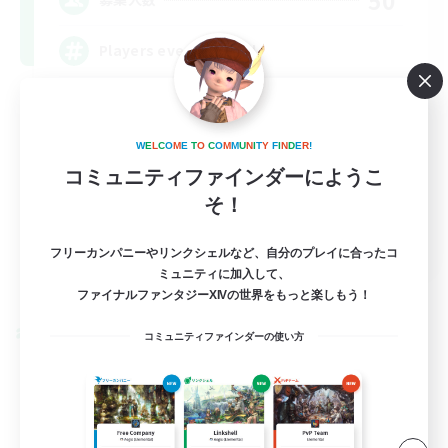
Players events social
W
E
L
C
O
M
E
T
O
C
O
M
M
U
N
I
T
Y
F
I
N
D
E
R
!
コミュニティファインダーにようこ
そ！
EN / FR
フリーカンパニーやリンクシェルなど、自分のプレイに合ったコ
ミュニティに加入して、
詳細を見る
募集期間: 2026/08/28 まで
ファイナルファンタジーXIVの世界をもっと楽しもう！
クロスワールドリンクシェル
コミュニティファインダーの使い方