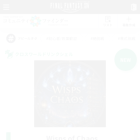
リスト
募集作成
#初心者/若葉歓迎
#絶挑戦
#零式挑戦
アピールタグ
クロスワールドリンクシェル
NEW
Wisps of Chaos