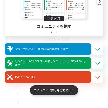
ステップ1
コミュニティを探す
FFXIV - UK
追加メンバー募集
Chaos
フリーカンパニー（Free Company）とは？
--
募集人数
リンクシェル/クロスワールドリンクシェル（LS/CWLS）と
は？
UK
PvPチームとは？
コミュニティ探しをはじめる！