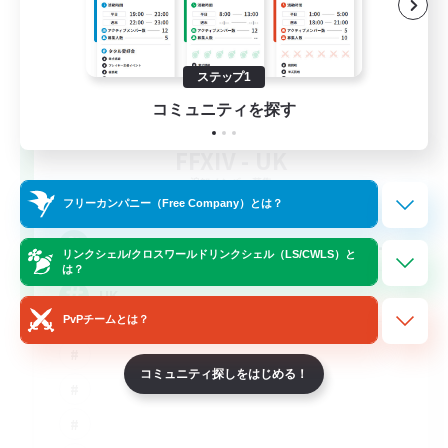
ステップ1
コミュニティを探す
FFXIV - UK
追加メンバー募集
Chaos
フリーカンパニー（Free Company）とは？
--
募集人数
リンクシェル/クロスワールドリンクシェル（LS/CWLS）と
は？
UK
PvPチームとは？
コミュニティ探しをはじめる！