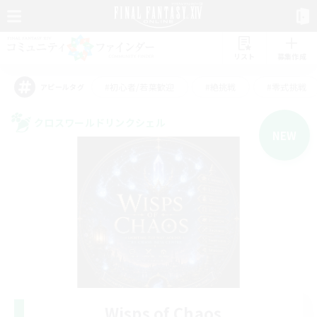
リスト
募集作成
#初心者/若葉歓迎
#絶挑戦
#零式挑戦
アピールタグ
クロスワールドリンクシェル
NEW
Wisps of Chaos