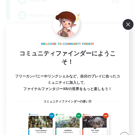
Players events social
W
E
L
C
O
M
E
T
O
C
O
M
M
U
N
I
T
Y
F
I
N
D
E
R
!
コミュニティファインダーにようこ
そ！
EN / FR
フリーカンパニーやリンクシェルなど、自分のプレイに合ったコ
ミュニティに加入して、
詳細を見る
募集期間: 2026/08/28 まで
ファイナルファンタジーXIVの世界をもっと楽しもう！
クロスワールドリンクシェル
コミュニティファインダーの使い方