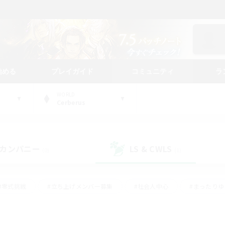
始める
プレイガイド
コミュニティ
ラ
WORLD
Cerberus
カンパニー
LS & CWLS
(0)
(1)
#零式挑戦
#立ち上げメンバー募集
#社会人中心
#まったり
レイ
#クラフター中心
#体験歓迎
#ギャザラー中心
#
#スクリーンショット撮影
#ハウジング
#演奏
#クリア目指