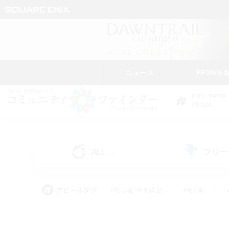
ニュース
FFXIVを
DATA CENTER
Chaos
ALL
フリー
(1)
アピールタグ
#初心者/若葉歓迎
#絶挑戦
#モブハント
#なんでも楽しむ
#ロールプ
#ミラプリ（ミラージュプリズム）