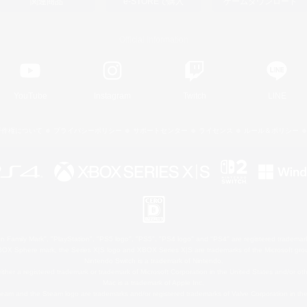
関連商品
e-STOREで購入
ゲームダウンロード
Official Information
YouTube
Instagram
Twitch
LINE
著作権について
プライバシーポリシー
サポートセンター
ライセンス
ルール＆ポリシー
 Family Mark", "PlayStation", "PS5 logo", "PS5", "PS4 logo" and "PS4" are registered trademark
XBOX Sphere mark, the Series X|S logo and XBOX Series X|S are trademarks of the Microsoft gro
Nintendo Switch is a trademark of Nintendo.
ither a registered trademark or trademark of Microsoft Corporation in the United States and/or oth
Mac is a trademark of Apple Inc.
eam and the Steam logo are trademarks and/or registered trademarks of Valve Corporation in the 