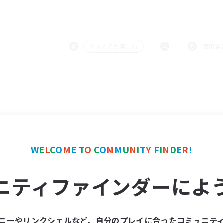
＃なんでも楽しむ
使用言
W
E
L
C
O
M
E
T
O
C
O
M
M
U
N
I
T
Y
F
I
N
D
E
R
!
ニティファインダーによ
ニーやリンクシェルなど、自分のプレイに合ったコミュニテ