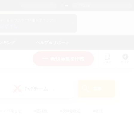
日本語
マイキャラクター情報をチェック！
ログイン
ンキング
ヘルプ＆サポート
新規募集を作成
リスト
ガイド
PvPチーム
検索
(0)
ゆっくり楽しむ
#極挑戦
#復帰者歓迎
#雑談
学生中心
#トレジャーハント
#レベリング
して頑張る
#プレイヤー主催イベント