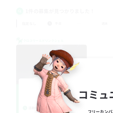
1件の募集が見つかりました！
指定なし
平日
週末
クロスワールドリンクシェル
JPGo!
コミュ
追加メンバー募集
Chaos
活動時間
フリーカンパ