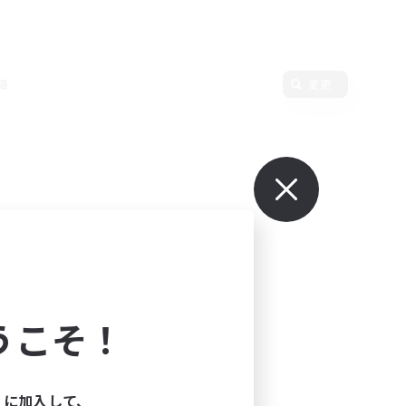
語
変更
うこそ！
ィに加入して、