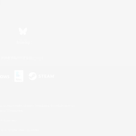
Bluesky
利用者情報の外部送信について
s or trademarks of Sony Interactive Entertainment Inc.
up of companies.
er countries.
U.S. and/or other countries.