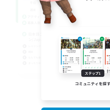
18:00
23:00
平日
18:00
23:00
週末
10
アクティブメンバー数
64
募集人数
日本語コミュニケーショ
ン/Japanese
レベリング
雑談
なんでも楽しむ
まったりゆっくり楽しむ
JA
ステップ1
募集期間: 2026/08/16 まで
コミュニティを探