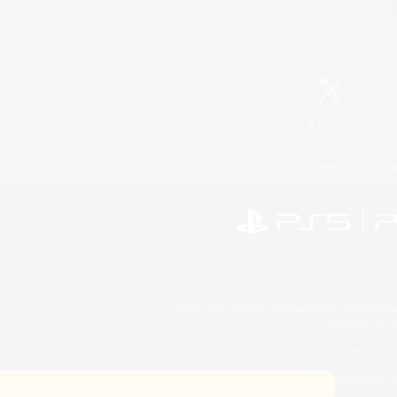
X
/
News
レーティング制度について
©2026 Sony Interactive Entertainment LLC."PlayStation
Microsoft, the 
Windows is e
©2026 Valve Corporation. St