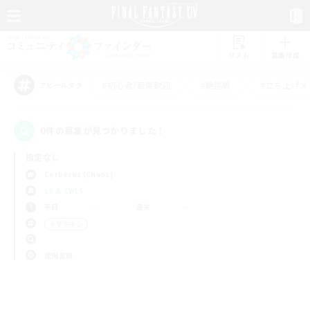
リスト
募集作成
#初心者/若葉歓迎
#絶挑戦
#立ち上げメ
アピールタグ
0件の募集が見つかりました！
指定なし
Cerberus (Chaos)
LS & CWLS
平日
週末
＃学生中心
使用言語