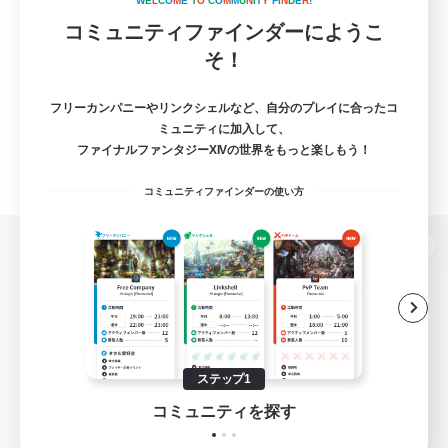
W
E
L
C
O
M
E
T
O
C
O
M
M
U
N
I
T
Y
F
I
N
D
E
R
!
コミュニティファインダーにようこ
そ！
フリーカンパニーやリンクシェルなど、自分のプレイに合ったコ
ミュニティに加入して、
ファイナルファンタジーXIVの世界をもっと楽しもう！
コミュニティファインダーの使い方
パソコン版へ
関連商品
e-STOREで購入
ステップ1
ゲームダウンロード
コミュニティを探す