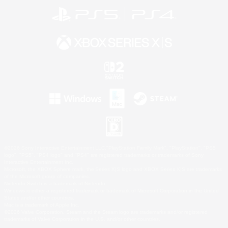
©2026 Sony Interactive Entertainment LLC."PlayStation Family Mark", "PlayStation", "PS5
logo", "PS5", "PS4 logo" and "PS4" are registered trademarks or trademarks of Sony
Interactive Entertainment Inc.
Microsoft, the XBOX Sphere mark, the Series X|S logo and XBOX Series X|S are trademarks
of the Microsoft group of companies.
Nintendo Switch is a trademark of Nintendo.
Windows is either a registered trademark or trademark of Microsoft Corporation in the United
States and/or other countries.
Mac is a trademark of Apple Inc.
©2026 Valve Corporation. Steam and the Steam logo are trademarks and/or registered
trademarks of Valve Corporation in the U.S. and/or other countries.