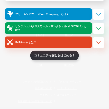
Official Information
フリーカンパニー（Free Company）とは？
/
X
News
YouTube
リンクシェル/クロスワールドリンクシェル（LS/CWLS）と
は？
PvPチームとは？
Instagram
Twitch
コミュニティ探しをはじめる！
LINE
Bluesky
レーティング制度について
プライバシーポリシー
著作権について
サポートセンター
ライセンス
ルール＆ポリシー
利用者情報の外部送信について