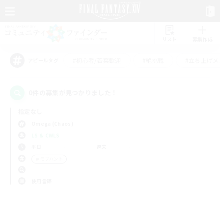
リスト
募集作成
#初心者/若葉歓迎
#絶挑戦
#立ち上げメ
アピールタグ
0件の募集が見つかりました！
指定なし
Omega (Chaos)
LS & CWLS
平日
週末
＃モブハント
使用言語