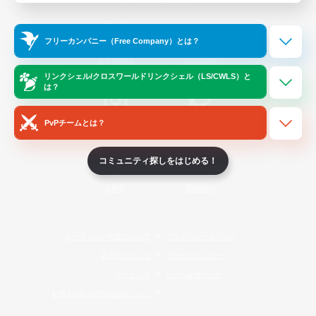
Official Information
フリーカンパニー（Free Company）とは？
/
X
News
YouTube
リンクシェル/クロスワールドリンクシェル（LS/CWLS）と
は？
PvPチームとは？
Instagram
Twitch
コミュニティ探しをはじめる！
LINE
Bluesky
レーティング制度について
プライバシーポリシー
著作権について
サポートセンター
ライセンス
ルール＆ポリシー
利用者情報の外部送信について