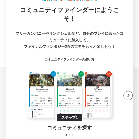
W
E
L
C
O
M
E
T
O
C
O
M
M
U
N
I
T
Y
F
I
N
D
E
R
!
コミュニティファインダーにようこ
そ！
フリーカンパニーやリンクシェルなど、自分のプレイに合ったコ
ミュニティに加入して、
ファイナルファンタジーXIVの世界をもっと楽しもう！
コミュニティファインダーの使い方
パソコン版へ
関連商品
e-STOREで購入
ステップ1
ゲームダウンロード
コミュニティを探す