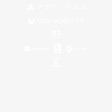
©2026 Sony Interactive Entertainment LLC."PlayStation Family Mark", "PlayStation", "PS5
logo", "PS5", "PS4 logo" and "PS4" are registered trademarks or trademarks of Sony
Interactive Entertainment Inc.
Microsoft, the XBOX Sphere mark, the Series X|S logo and XBOX Series X|S are trademarks
of the Microsoft group of companies.
Nintendo Switch is a trademark of Nintendo.
Windows is either a registered trademark or trademark of Microsoft Corporation in the United
States and/or other countries.
Mac is a trademark of Apple Inc.
©2026 Valve Corporation. Steam and the Steam logo are trademarks and/or registered
trademarks of Valve Corporation in the U.S. and/or other countries.