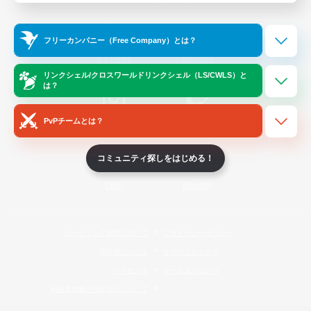
Official Information
フリーカンパニー（Free Company）とは？
/
X
News
YouTube
リンクシェル/クロスワールドリンクシェル（LS/CWLS）と
は？
PvPチームとは？
Instagram
Twitch
コミュニティ探しをはじめる！
LINE
Bluesky
レーティング制度について
プライバシーポリシー
著作権について
サポートセンター
ライセンス
ルール＆ポリシー
利用者情報の外部送信について