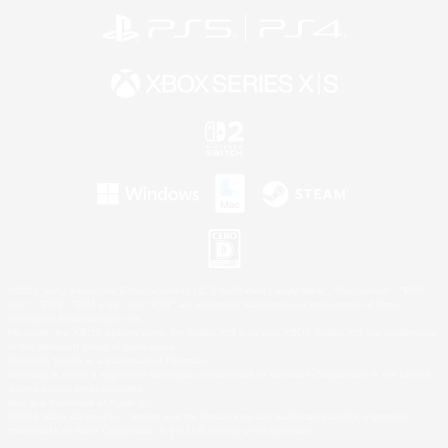
©2026 Sony Interactive Entertainment LLC."PlayStation Family Mark", "PlayStation", "PS5
logo", "PS5", "PS4 logo" and "PS4" are registered trademarks or trademarks of Sony
Interactive Entertainment Inc.
Microsoft, the XBOX Sphere mark, the Series X|S logo and XBOX Series X|S are trademarks
of the Microsoft group of companies.
Nintendo Switch is a trademark of Nintendo.
Windows is either a registered trademark or trademark of Microsoft Corporation in the United
States and/or other countries.
Mac is a trademark of Apple Inc.
©2026 Valve Corporation. Steam and the Steam logo are trademarks and/or registered
trademarks of Valve Corporation in the U.S. and/or other countries.