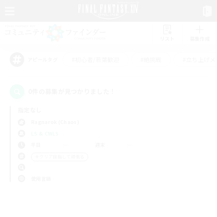
リスト
募集作成
#初心者/若葉歓迎
#絶挑戦
#立ち上げメ
アピールタグ
0件の募集が見つかりました！
指定なし
Ragnarok (Chaos)
LS & CWLS
平日
週末
＃クリア目指して頑張る
使用言語