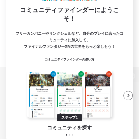
W
E
L
C
O
M
E
T
O
C
O
M
M
U
N
I
T
Y
F
I
N
D
E
R
!
コミュニティファインダーにようこ
そ！
フリーカンパニーやリンクシェルなど、自分のプレイに合ったコ
ミュニティに加入して、
ファイナルファンタジーXIVの世界をもっと楽しもう！
コミュニティファインダーの使い方
パソコン版へ
関連商品
e-STOREで購入
ステップ1
ゲームダウンロード
コミュニティを探す