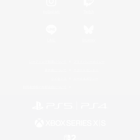
Instagram
Twitch
LINE
Bluesky
レーティング制度について
プライバシーポリシー
著作権について
サポートセンター
ライセンス
ルール＆ポリシー
利用者情報の外部送信について