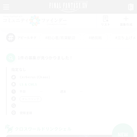
リスト
募集作成
#初心者/若葉歓迎
#絶挑戦
#立ち上げメ
アピールタグ
1件の募集が見つかりました！
指定なし
Cerberus (Chaos)
LS & CWLS
平日
週末
＃レベリング
使用言語
クロスワールドリンクシェル
NEW