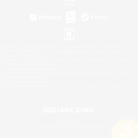
©2026 Sony Interactive Entertainment LLC."PlayStation Family Mark", "PlayStation", "PS5
logo", "PS5", "PS4 logo" and "PS4" are registered trademarks or trademarks of Sony
Interactive Entertainment Inc.
Microsoft, the XBOX Sphere mark, the Series X|S logo and XBOX Series X|S are trademarks
of the Microsoft group of companies.
Nintendo Switch is a trademark of Nintendo.
Windows is either a registered trademark or trademark of Microsoft Corporation in the United
States and/or other countries.
Mac is a trademark of Apple Inc.
©2026 Valve Corporation. Steam and the Steam logo are trademarks and/or registered
trademarks of Valve Corporation in the U.S. and/or other countries.
© SQUARE ENIX
LOGO ILLUSTRATION:© YOSHITAKA AMANO
検索する