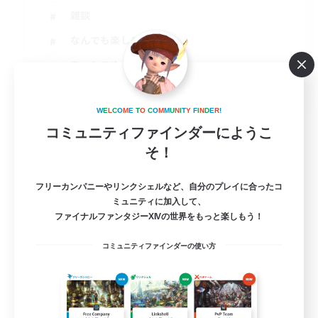
雑談
なんでも楽しむ
まったりゆっくり楽しむ
JA
詳細を見る
W
E
L
C
O
M
E
T
O
C
O
M
M
U
N
I
T
Y
F
I
N
D
E
R
!
募集期間: 2026/09/07 まで
コミュニティファインダーにようこ
そ！
フリーカンパニーやリンクシェルなど、自分のプレイに合ったコ
ミュニティに加入して、
ファイナルファンタジーXIVの世界をもっと楽しもう！
コミュニティファインダーの使い方