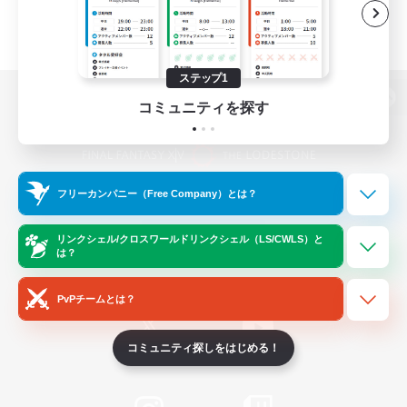
ステップ1
コミュニティを探す
パソコン版へ
フリーカンパニー（Free Company）とは？
関連商品
e-STOREで購入
ゲームダウンロード
リンクシェル/クロスワールドリンクシェル（LS/CWLS）と
は？
Official Information
PvPチームとは？
コミュニティ探しをはじめる！
/
X
News
YouTube