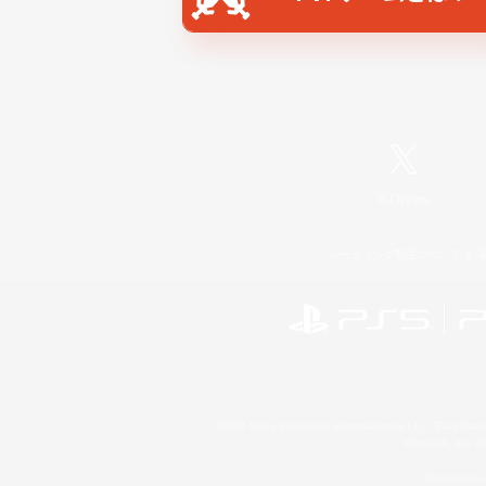
X
/
News
レーティング制度について
©2026 Sony Interactive Entertainment LLC."PlayStation
Microsoft, the 
Windows is e