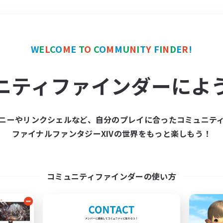
＃復帰者歓迎
使用言語
W
E
L
C
O
M
E
T
O
C
O
M
M
U
N
I
T
Y
F
I
N
D
E
R
!
ニティファインダーによ
ニーやリンクシェルなど、自分のプレイに合ったコミュニテ
ファイナルファンタジーXIVの世界をもっと楽しもう！
募集数 0件
集が見つかりませんでし
コミュニティファインダーの使い方
条件を変えて検索してみるでっす！