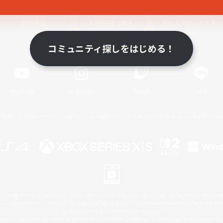
関連商品
e-STOREで購入
ゲームダウンロード
コミュニティ探しをはじめる！
Official Information
YouTube
Instagram
Twitch
LINE
著作権について
プライバシーポリシー
サポートセンター
ライセンス
ルール＆ポリシー
 Family Mark", "PlayStation", "PS5 logo", "PS5", "PS4 logo" and "PS4" are registered trademark
XBOX Sphere mark, the Series X|S logo and XBOX Series X|S are trademarks of the Microsoft gro
Nintendo Switch is a trademark of Nintendo.
ither a registered trademark or trademark of Microsoft Corporation in the United States and/or oth