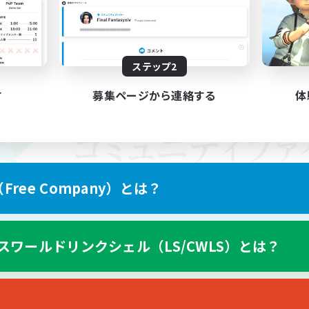
ステップ2
す
募集ページから連絡する
体
ree Company）とは？
スワールドリンクシェル（LS/CWLS）とは？
スマートフォン版へ