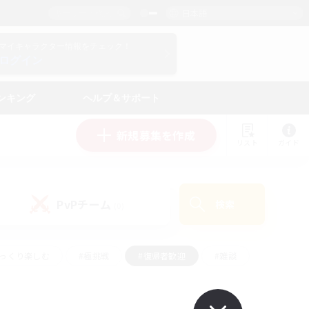
日本語
マイキャラクター情報をチェック！
ログイン
ンキング
ヘルプ＆サポート
新規募集を作成
リスト
ガイド
PvPチーム
検索
(0)
ゆっくり楽しむ
#極挑戦
#復帰者歓迎
#雑談
#ハウジング
#トレジャーハント
#レベリング
#プレイヤー主催イベント