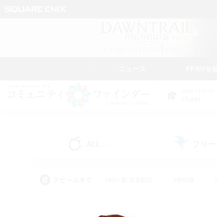
ニュース
FFXIVを
DATA CENTER
Chaos
ALL
フリー
(0)
アピールタグ
#初心者/若葉歓迎
#絶挑戦
#学生中心
#なんでも楽しむ
#モブハント
#
#演奏
#ミラプリ（ミラ