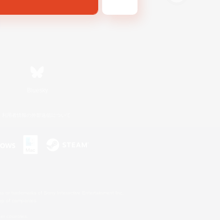
Bluesky
利用者情報の外部送信について
s or trademarks of Sony Interactive Entertainment Inc.
up of companies.
er countries.