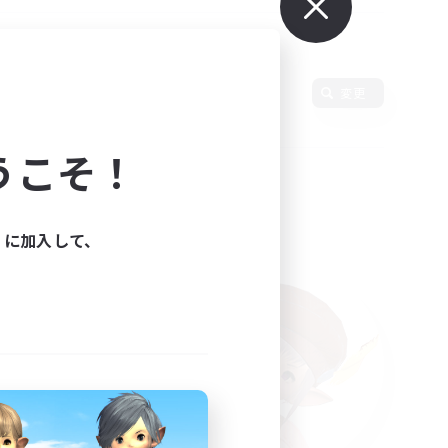
変更
うこそ！
ィに加入して、
た。