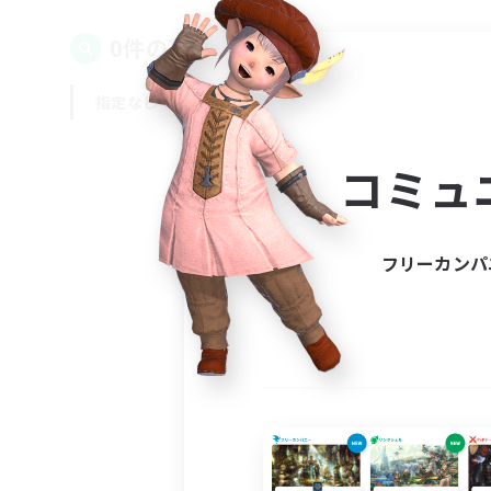
0件の募集が見つかりました！
指定なし
平日
週末
コミュ
フリーカンパ
募