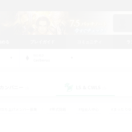
始める
プレイガイド
コミュニティ
ラ
WORLD
Cerberus
カンパニー
LS & CWLS
(0)
(0)
#立ち上げメンバー募集
#零式挑戦
#社会人中心
#まったり
体験歓迎
#クラフター中心
#ロールプレイ
#ギャザラー中心
ージュプリズム）
#スクリーンショット撮影
#クリア目指して頑張る