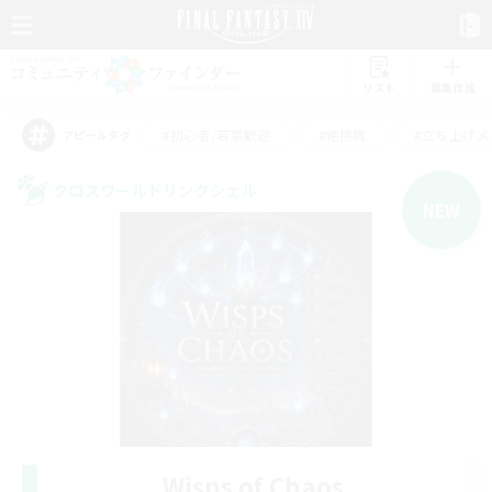
リスト
募集作成
#初心者/若葉歓迎
#絶挑戦
#立ち上げメ
アピールタグ
クロスワールドリンクシェル
NEW
Wisps of Chaos