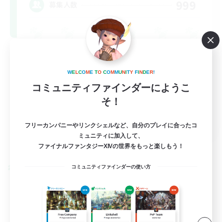
999
募集人数
W
E
L
C
O
M
E
T
O
C
O
M
M
U
N
I
T
Y
F
I
N
D
E
R
!
コミュニティファインダーにようこ
そ！
FR
フリーカンパニーやリンクシェルなど、自分のプレイに合ったコ
ミュニティに加入して、
詳細を見る
募集期間: 2026/08/31 まで
ファイナルファンタジーXIVの世界をもっと楽しもう！
コミュニティファインダーの使い方
クロスワールドリンクシェル