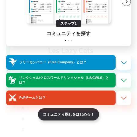
ステップ1
コミュニティを探す
Les Lazy Cats
追加メンバー募集
Chaos
フリーカンパニー（Free Company）とは？
10
募集人数
リンクシェル/クロスワールドリンクシェル（LS/CWLS）と
は？
PvPチームとは？
コミュニティ探しをはじめる！