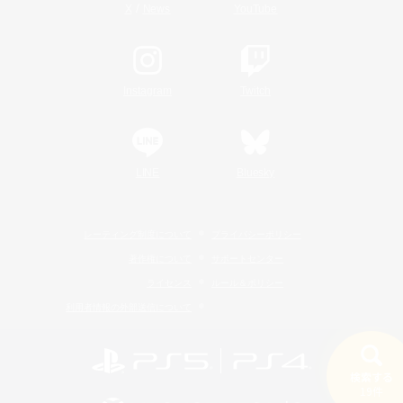
/
X
News
YouTube
Instagram
Twitch
LINE
Bluesky
レーティング制度について
プライバシーポリシー
著作権について
サポートセンター
ライセンス
ルール＆ポリシー
利用者情報の外部送信について
検索する
19件