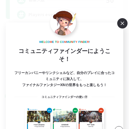
Players events social
W
E
L
C
O
M
E
T
O
C
O
M
M
U
N
I
T
Y
F
I
N
D
E
R
!
コミュニティファインダーにようこ
そ！
EN / FR
フリーカンパニーやリンクシェルなど、自分のプレイに合ったコ
ミュニティに加入して、
詳細を見る
募集期間: 2026/08/28 まで
ファイナルファンタジーXIVの世界をもっと楽しもう！
クロスワールドリンクシェル
コミュニティファインダーの使い方