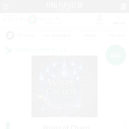
リスト
募集作成
#初心者/若葉歓迎
#絶挑戦
#零式挑戦
アピールタグ
クロスワールドリンクシェル
NEW
Wisps of Chaos