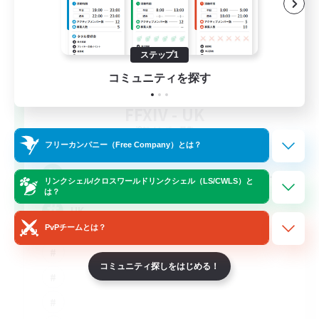
ステップ1
コミュニティを探す
FFXIV - UK
追加メンバー募集
Chaos
フリーカンパニー（Free Company）とは？
--
募集人数
リンクシェル/クロスワールドリンクシェル（LS/CWLS）と
は？
UK
PvPチームとは？
コミュニティ探しをはじめる！