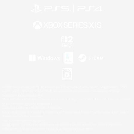
©2026 Sony Interactive Entertainment LLC."PlayStation Family Mark", "PlayStation", "PS5
logo", "PS5", "PS4 logo" and "PS4" are registered trademarks or trademarks of Sony
Interactive Entertainment Inc.
Microsoft, the XBOX Sphere mark, the Series X|S logo and XBOX Series X|S are trademarks
of the Microsoft group of companies.
Nintendo Switch is a trademark of Nintendo.
Windows is either a registered trademark or trademark of Microsoft Corporation in the United
States and/or other countries.
Mac is a trademark of Apple Inc.
©2026 Valve Corporation. Steam and the Steam logo are trademarks and/or registered
trademarks of Valve Corporation in the U.S. and/or other countries.