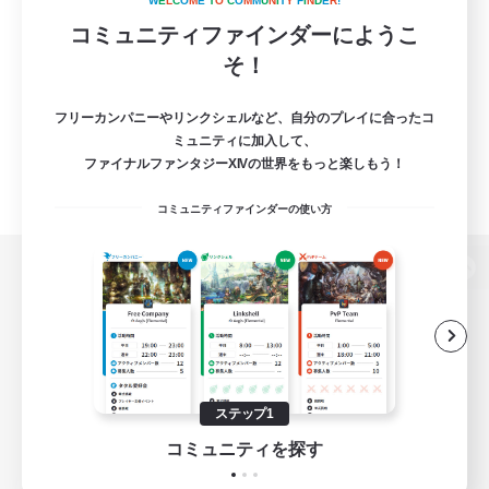
W
E
L
C
O
M
E
T
O
C
O
M
M
U
N
I
T
Y
F
I
N
D
E
R
!
コミュニティファインダーにようこ
そ！
フリーカンパニーやリンクシェルなど、自分のプレイに合ったコ
ミュニティに加入して、
ファイナルファンタジーXIVの世界をもっと楽しもう！
コミュニティファインダーの使い方
パソコン版へ
関連商品
e-STOREで購入
ステップ1
ゲームダウンロード
コミュニティを探す