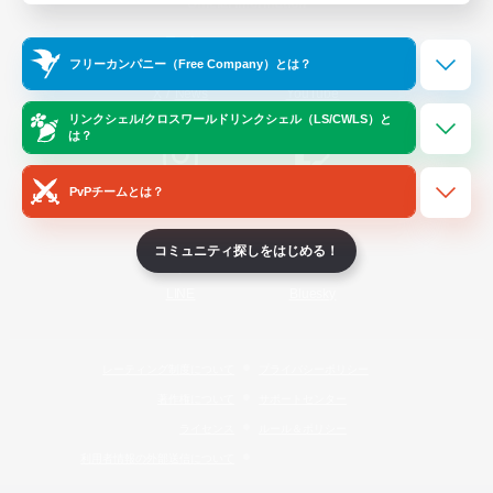
Official Information
フリーカンパニー（Free Company）とは？
/
X
News
YouTube
リンクシェル/クロスワールドリンクシェル（LS/CWLS）と
は？
PvPチームとは？
Instagram
Twitch
コミュニティ探しをはじめる！
LINE
Bluesky
レーティング制度について
プライバシーポリシー
著作権について
サポートセンター
ライセンス
ルール＆ポリシー
利用者情報の外部送信について