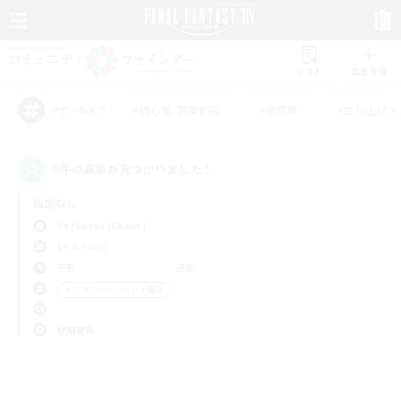
リスト
募集作成
#初心者/若葉歓迎
#絶挑戦
#立ち上げメ
アピールタグ
0件の募集が見つかりました！
指定なし
Cerberus (Chaos)
LS & CWLS
平日
週末
＃スクリーンショット撮影
使用言語