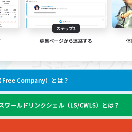
ステップ2
す
募集ページから連絡する
体
ree Company）とは？
スワールドリンクシェル（LS/CWLS）とは？
スマートフォン版へ