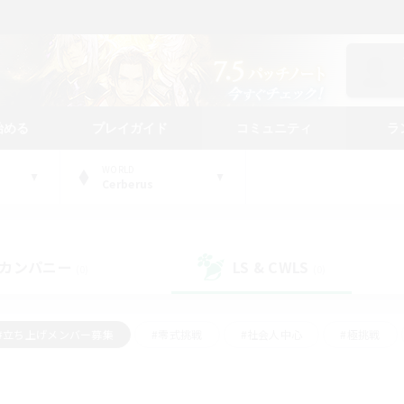
始める
プレイガイド
コミュニティ
ラ
WORLD
Cerberus
カンパニー
LS & CWLS
(0)
(0)
#立ち上げメンバー募集
#零式挑戦
#社会人中心
#極挑戦
#体験歓迎
#ロールプレイ
#ギャザラー中心
#クラフター中
て頑張る
#スクリーンショット撮影
#ミラプリ（ミラージュプリズム