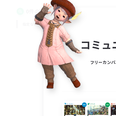
0件の募集が見つかりました！
指定なし
平日
週末
コミュ
フリーカンパ
募