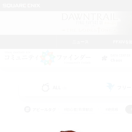
ニュース
FFXIVを
DATA CENTER
Chaos
ALL
フリー
(0)
アピールタグ
#初心者/若葉歓迎
#絶挑戦
#なんでも楽しむ
#学生中心
#モブハント
#レベリング
#クリア目指し