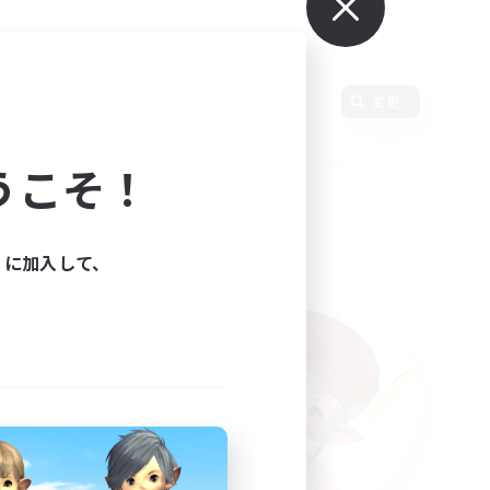
使用言語
変更
うこそ！
ィに加入して、
た。