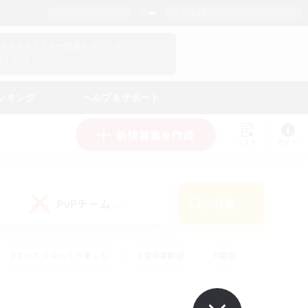
日本語
マイキャラクター情報をチェック！
ログイン
ンキング
ヘルプ＆サポート
新規募集を作成
リスト
ガイド
PvPチーム
検索
(0)
#まったりゆっくり楽しむ
#復帰者歓迎
#雑談
心
#演奏
#トレジャーハント
#ハウジング
）
#プレイヤー主催イベント