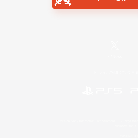
X
/
News
レーティング制度について
©2026 Sony Interactive Entertainment LLC."PlayStation
Microsoft, the 
Windows is e