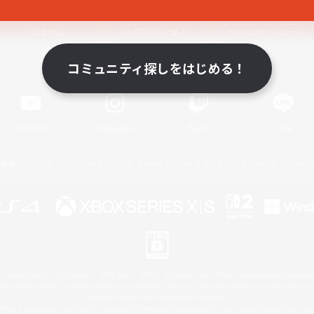
関連商品
e-STOREで購入
ゲームダウンロード
コミュニティ探しをはじめる！
Official Information
YouTube
Instagram
Twitch
LINE
著作権について
プライバシーポリシー
サポートセンター
ライセンス
ルール＆ポリシー
 Family Mark", "PlayStation", "PS5 logo", "PS5", "PS4 logo" and "PS4" are registered trademark
XBOX Sphere mark, the Series X|S logo and XBOX Series X|S are trademarks of the Microsoft gro
Nintendo Switch is a trademark of Nintendo.
ither a registered trademark or trademark of Microsoft Corporation in the United States and/or oth