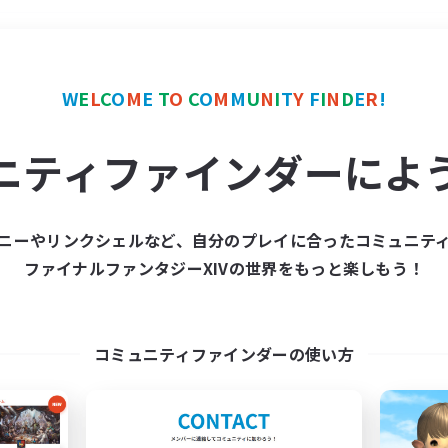
＃立ち上げメンバー募集
W
E
L
C
O
M
E
T
O
C
O
M
M
U
N
I
T
Y
F
I
N
D
E
R
!
ニティファインダーによ
ニーやリンクシェルなど、自分のプレイに合ったコミュニテ
ファイナルファンタジーXIVの世界をもっと楽しもう！
募集数 0件
集が見つかりませんでし
コミュニティファインダーの使い方
条件を変えて検索してみるでっす！