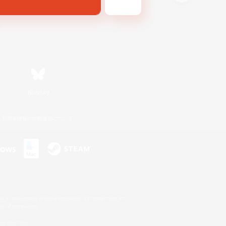
Bluesky
利用者情報の外部送信について
s or trademarks of Sony Interactive Entertainment Inc.
up of companies.
er countries.