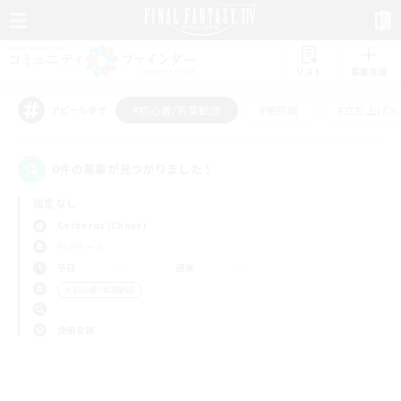
リスト
募集作成
#初心者/若葉歓迎
#絶挑戦
#立ち上げメ
アピールタグ
0件の募集が見つかりました！
指定なし
Cerberus (Chaos)
PvPチーム
平日
週末
＃初心者/若葉歓迎
使用言語