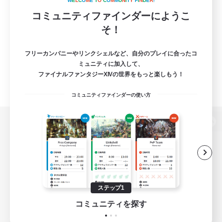
W
E
L
C
O
M
E
T
O
C
O
M
M
U
N
I
T
Y
F
I
N
D
E
R
!
コミュニティファインダーにようこ
そ！
フリーカンパニーやリンクシェルなど、自分のプレイに合ったコ
ミュニティに加入して、
ファイナルファンタジーXIVの世界をもっと楽しもう！
コミュニティファインダーの使い方
パソコン版へ
関連商品
e-STOREで購入
ステップ1
ゲームダウンロード
コミュニティを探す