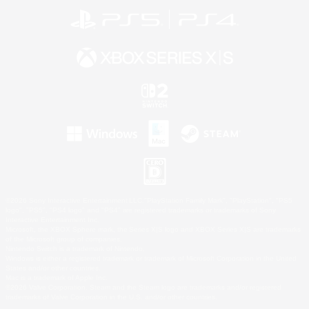
©2026 Sony Interactive Entertainment LLC."PlayStation Family Mark", "PlayStation", "PS5
logo", "PS5", "PS4 logo" and "PS4" are registered trademarks or trademarks of Sony
Interactive Entertainment Inc.
Microsoft, the XBOX Sphere mark, the Series X|S logo and XBOX Series X|S are trademarks
of the Microsoft group of companies.
Nintendo Switch is a trademark of Nintendo.
Windows is either a registered trademark or trademark of Microsoft Corporation in the United
States and/or other countries.
Mac is a trademark of Apple Inc.
©2026 Valve Corporation. Steam and the Steam logo are trademarks and/or registered
trademarks of Valve Corporation in the U.S. and/or other countries.