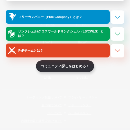
Official Information
フリーカンパニー（Free Company）とは？
/
X
News
YouTube
リンクシェル/クロスワールドリンクシェル（LS/CWLS）と
は？
PvPチームとは？
Instagram
Twitch
コミュニティ探しをはじめる！
LINE
Bluesky
レーティング制度について
プライバシーポリシー
著作権について
サポートセンター
ライセンス
ルール＆ポリシー
利用者情報の外部送信について