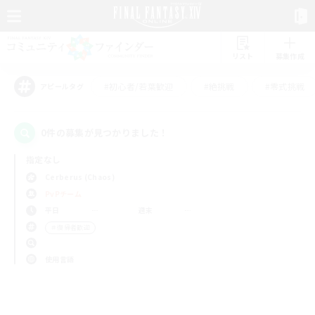
リスト
募集作成
#初心者/若葉歓迎
#絶挑戦
#零式挑戦
アピールタグ
0件の募集が見つかりました！
指定なし
Cerberus (Chaos)
PvPチーム
平日
週末
＃復帰者歓迎
使用言語