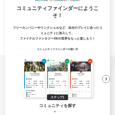
W
E
L
C
O
M
E
T
O
C
O
M
M
U
N
I
T
Y
F
I
N
D
E
R
!
コミュニティファインダーにようこ
そ！
フリーカンパニーやリンクシェルなど、自分のプレイに合ったコ
ミュニティに加入して、
ファイナルファンタジーXIVの世界をもっと楽しもう！
コミュニティファインダーの使い方
パソコン版へ
関連商品
e-STOREで購入
ステップ1
ゲームダウンロード
コミュニティを探す