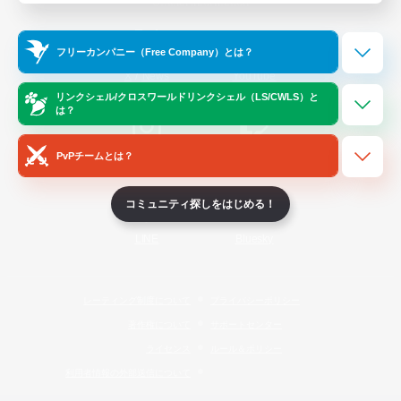
Official Information
フリーカンパニー（Free Company）とは？
/
X
News
YouTube
リンクシェル/クロスワールドリンクシェル（LS/CWLS）と
は？
PvPチームとは？
Instagram
Twitch
コミュニティ探しをはじめる！
LINE
Bluesky
レーティング制度について
プライバシーポリシー
著作権について
サポートセンター
ライセンス
ルール＆ポリシー
利用者情報の外部送信について