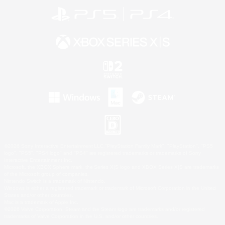
©2026 Sony Interactive Entertainment LLC."PlayStation Family Mark", "PlayStation", "PS5
logo", "PS5", "PS4 logo" and "PS4" are registered trademarks or trademarks of Sony
Interactive Entertainment Inc.
Microsoft, the XBOX Sphere mark, the Series X|S logo and XBOX Series X|S are trademarks
of the Microsoft group of companies.
Nintendo Switch is a trademark of Nintendo.
Windows is either a registered trademark or trademark of Microsoft Corporation in the United
States and/or other countries.
Mac is a trademark of Apple Inc.
©2026 Valve Corporation. Steam and the Steam logo are trademarks and/or registered
trademarks of Valve Corporation in the U.S. and/or other countries.