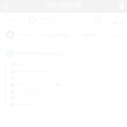
リスト
募集作成
#初心者/若葉歓迎
#絶挑戦
#立ち上げメ
アピールタグ
0件の募集が見つかりました！
指定なし
Cerberus (Chaos)
PvPチーム
平日
週末
＃なんでも楽しむ
使用言語