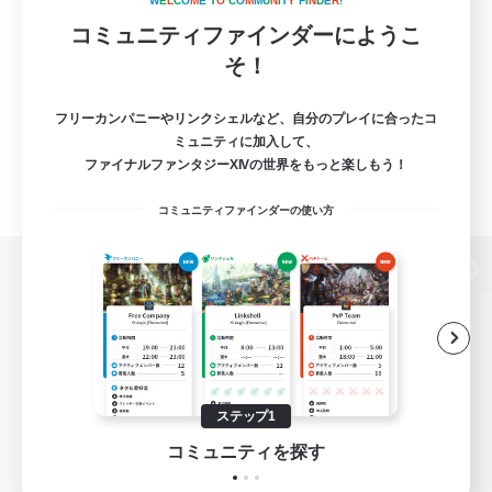
W
E
L
C
O
M
E
T
O
C
O
M
M
U
N
I
T
Y
F
I
N
D
E
R
!
コミュニティファインダーにようこ
そ！
フリーカンパニーやリンクシェルなど、自分のプレイに合ったコ
ミュニティに加入して、
ファイナルファンタジーXIVの世界をもっと楽しもう！
コミュニティファインダーの使い方
パソコン版へ
関連商品
e-STOREで購入
ステップ1
ゲームダウンロード
コミュニティを探す