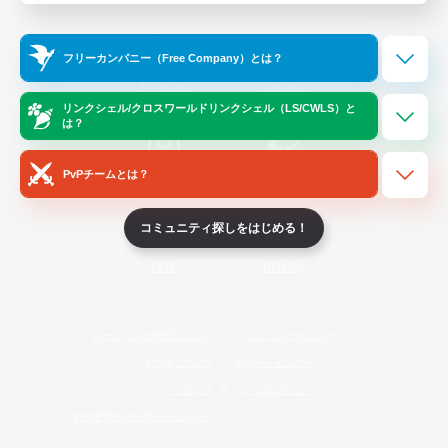
Official Information
フリーカンパニー（Free Company）とは？
/
X
News
YouTube
リンクシェル/クロスワールドリンクシェル（LS/CWLS）と
は？
PvPチームとは？
Instagram
Twitch
コミュニティ探しをはじめる！
LINE
Bluesky
レーティング制度について
プライバシーポリシー
著作権について
サポートセンター
ライセンス
ルール＆ポリシー
利用者情報の外部送信について