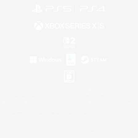
©2026 Sony Interactive Entertainment LLC."PlayStation Family Mark", "PlayStation", "PS5
logo", "PS5", "PS4 logo" and "PS4" are registered trademarks or trademarks of Sony
Interactive Entertainment Inc.
Microsoft, the XBOX Sphere mark, the Series X|S logo and XBOX Series X|S are trademarks
of the Microsoft group of companies.
Nintendo Switch is a trademark of Nintendo.
Windows is either a registered trademark or trademark of Microsoft Corporation in the United
States and/or other countries.
Mac is a trademark of Apple Inc.
©2026 Valve Corporation. Steam and the Steam logo are trademarks and/or registered
trademarks of Valve Corporation in the U.S. and/or other countries.