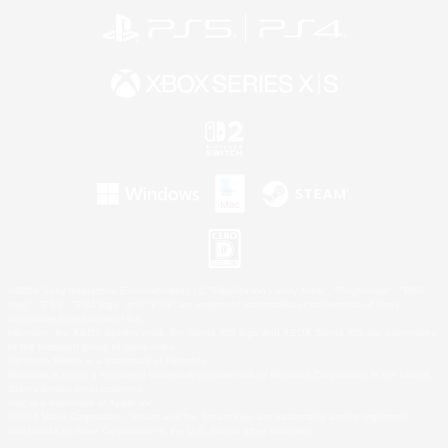
©2026 Sony Interactive Entertainment LLC."PlayStation Family Mark", "PlayStation", "PS5
logo", "PS5", "PS4 logo" and "PS4" are registered trademarks or trademarks of Sony
Interactive Entertainment Inc.
Microsoft, the XBOX Sphere mark, the Series X|S logo and XBOX Series X|S are trademarks
of the Microsoft group of companies.
Nintendo Switch is a trademark of Nintendo.
Windows is either a registered trademark or trademark of Microsoft Corporation in the United
States and/or other countries.
Mac is a trademark of Apple Inc.
©2026 Valve Corporation. Steam and the Steam logo are trademarks and/or registered
trademarks of Valve Corporation in the U.S. and/or other countries.