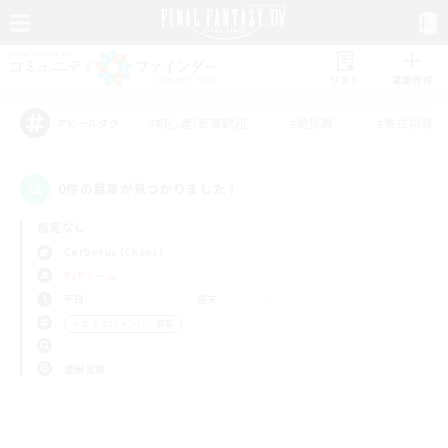
リスト
募集作成
#初心者/若葉歓迎
#絶挑戦
#零式挑戦
アピールタグ
0件の募集が見つかりました！
指定なし
Cerberus (Chaos)
PvPチーム
平日
週末
＃立ち上げメンバー募集
使用言語