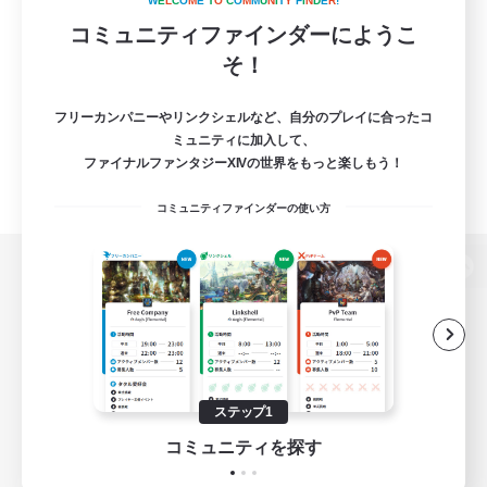
W
E
L
C
O
M
E
T
O
C
O
M
M
U
N
I
T
Y
F
I
N
D
E
R
!
コミュニティファインダーにようこ
そ！
フリーカンパニーやリンクシェルなど、自分のプレイに合ったコ
ミュニティに加入して、
ファイナルファンタジーXIVの世界をもっと楽しもう！
コミュニティファインダーの使い方
パソコン版へ
関連商品
e-STOREで購入
ステップ1
ゲームダウンロード
コミュニティを探す