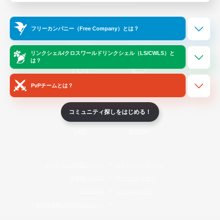
Official Information
フリーカンパニー（Free Company）とは？
/
X
News
YouTube
リンクシェル/クロスワールドリンクシェル（LS/CWLS）と
は？
PvPチームとは？
Instagram
Twitch
コミュニティ探しをはじめる！
LINE
Bluesky
レーティング制度について
プライバシーポリシー
著作権について
サポートセンター
ライセンス
ルール＆ポリシー
利用者情報の外部送信について