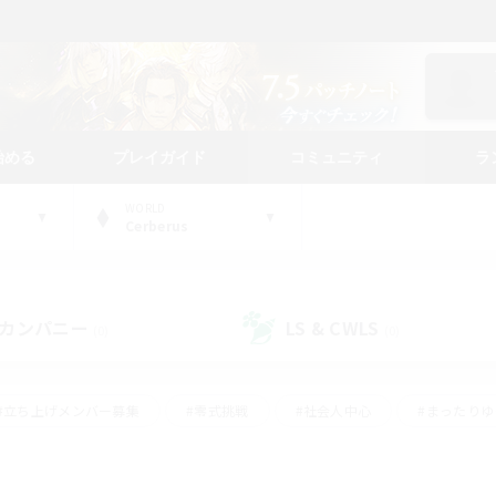
始める
プレイガイド
コミュニティ
ラ
WORLD
Cerberus
カンパニー
LS & CWLS
(0)
(0)
#立ち上げメンバー募集
#零式挑戦
#社会人中心
#まったり
体験歓迎
#クラフター中心
#ロールプレイ
#ギャザラー中心
ージュプリズム）
#スクリーンショット撮影
#クリア目指して頑張る