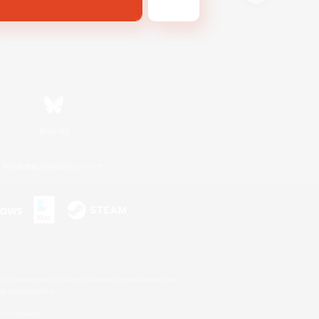
Bluesky
利用者情報の外部送信について
s or trademarks of Sony Interactive Entertainment Inc.
up of companies.
er countries.