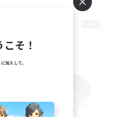
使用言語
変更
うこそ！
ィに加入して、
た。