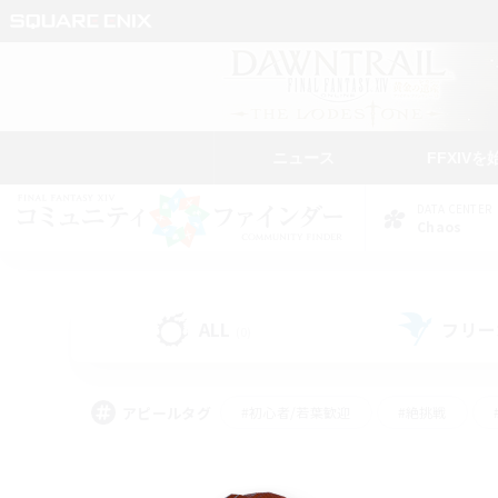
ニュース
FFXIVを
DATA CENTER
Chaos
ALL
フリー
(0)
アピールタグ
#初心者/若葉歓迎
#絶挑戦
#学生中心
#なんでも楽しむ
#モブハント
#
#演奏
#ミラプリ（ミラ