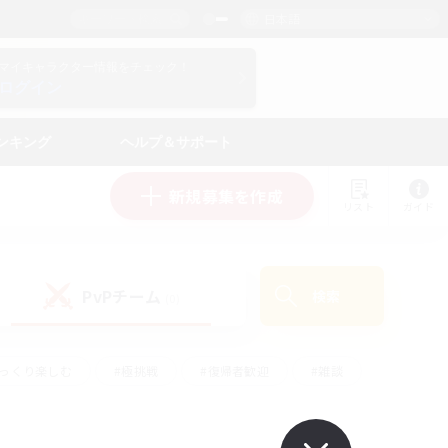
日本語
マイキャラクター情報をチェック！
ログイン
ンキング
ヘルプ＆サポート
新規募集を作成
リスト
ガイド
PvPチーム
検索
(0)
ゆっくり楽しむ
#極挑戦
#復帰者歓迎
#雑談
#ハウジング
#トレジャーハント
#レベリング
#プレイヤー主催イベント