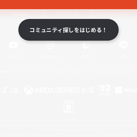
関連商品
e-STOREで購入
ゲームダウンロード
コミュニティ探しをはじめる！
Official Information
YouTube
Instagram
Twitch
LINE
著作権について
プライバシーポリシー
サポートセンター
ライセンス
ルール＆ポリシー
 Family Mark", "PlayStation", "PS5 logo", "PS5", "PS4 logo" and "PS4" are registered trademark
XBOX Sphere mark, the Series X|S logo and XBOX Series X|S are trademarks of the Microsoft gro
Nintendo Switch is a trademark of Nintendo.
ither a registered trademark or trademark of Microsoft Corporation in the United States and/or oth