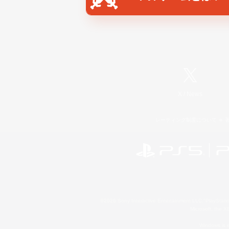
X
/
News
レーティング制度について
©2026 Sony Interactive Entertainment LLC."PlayStation
Microsoft, the 
Windows is e