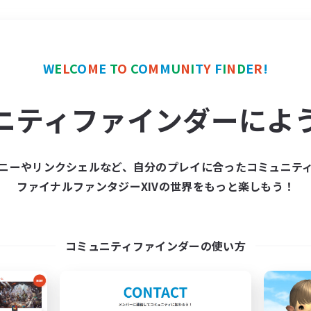
＃ミラプリ（ミラージュプリズム）
W
E
L
C
O
M
E
T
O
C
O
M
M
U
N
I
T
Y
F
I
N
D
E
R
!
ニティファインダーによ
ニーやリンクシェルなど、自分のプレイに合ったコミュニテ
ファイナルファンタジーXIVの世界をもっと楽しもう！
募集数 0件
集が見つかりませんでし
コミュニティファインダーの使い方
条件を変えて検索してみるでっす！