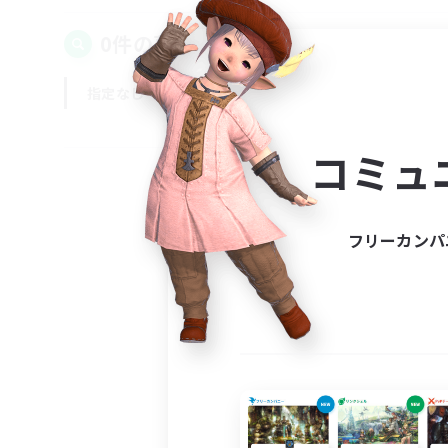
0件の募集が見つかりました！
指定なし
平日
週末
コミュ
フリーカンパ
募