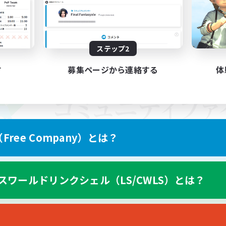
ステップ2
す
募集ページから連絡する
体
ree Company）とは？
スワールドリンクシェル（LS/CWLS）とは？
スマートフォン版へ