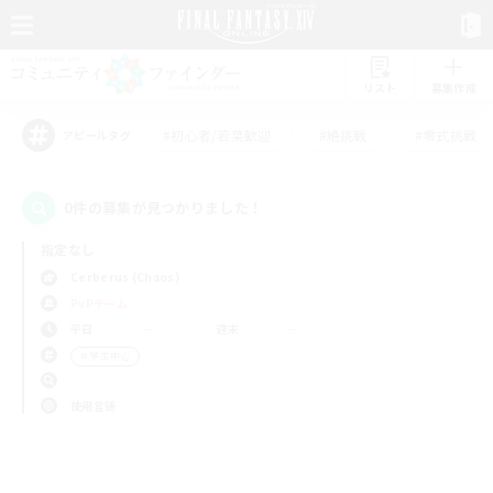
リスト
募集作成
#初心者/若葉歓迎
#絶挑戦
#零式挑戦
アピールタグ
0件の募集が見つかりました！
指定なし
Cerberus (Chaos)
PvPチーム
平日
週末
＃学生中心
使用言語