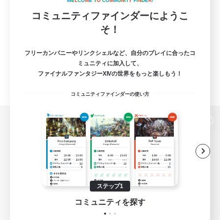
W
E
L
C
O
M
E
T
O
C
O
M
M
U
N
I
T
Y
F
I
N
D
E
R
!
コミュニティファインダーにようこ
そ！
フリーカンパニーやリンクシェルなど、自分のプレイに合ったコ
ミュニティに加入して、
ファイナルファンタジーXIVの世界をもっと楽しもう！
コミュニティファインダーの使い方
パソコン版へ
関連商品
e-STOREで購入
ステップ1
ゲームダウンロード
コミュニティを探す