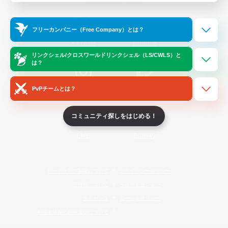
Official Information
フリーカンパニー（Free Company）とは？
/
X
News
YouTube
リンクシェル/クロスワールドリンクシェル（LS/CWLS）と
は？
PvPチームとは？
Instagram
Twitch
コミュニティ探しをはじめる！
LINE
Bluesky
レーティング制度について
プライバシーポリシー
著作権について
サポートセンター
ライセンス
ルール＆ポリシー
利用者情報の外部送信について