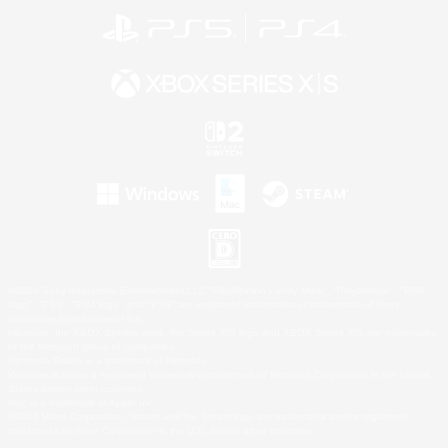
©2026 Sony Interactive Entertainment LLC."PlayStation Family Mark", "PlayStation", "PS5
logo", "PS5", "PS4 logo" and "PS4" are registered trademarks or trademarks of Sony
Interactive Entertainment Inc.
Microsoft, the XBOX Sphere mark, the Series X|S logo and XBOX Series X|S are trademarks
of the Microsoft group of companies.
Nintendo Switch is a trademark of Nintendo.
Windows is either a registered trademark or trademark of Microsoft Corporation in the United
States and/or other countries.
Mac is a trademark of Apple Inc.
©2026 Valve Corporation. Steam and the Steam logo are trademarks and/or registered
trademarks of Valve Corporation in the U.S. and/or other countries.