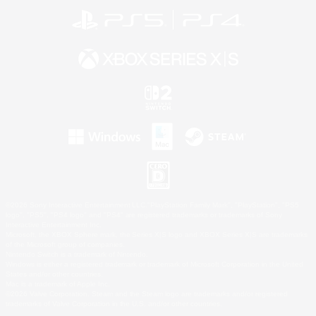
©2026 Sony Interactive Entertainment LLC."PlayStation Family Mark", "PlayStation", "PS5
logo", "PS5", "PS4 logo" and "PS4" are registered trademarks or trademarks of Sony
Interactive Entertainment Inc.
Microsoft, the XBOX Sphere mark, the Series X|S logo and XBOX Series X|S are trademarks
of the Microsoft group of companies.
Nintendo Switch is a trademark of Nintendo.
Windows is either a registered trademark or trademark of Microsoft Corporation in the United
States and/or other countries.
Mac is a trademark of Apple Inc.
©2026 Valve Corporation. Steam and the Steam logo are trademarks and/or registered
trademarks of Valve Corporation in the U.S. and/or other countries.