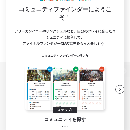
W
E
L
C
O
M
E
T
O
C
O
M
M
U
N
I
T
Y
F
I
N
D
E
R
!
コミュニティファインダーにようこ
そ！
フリーカンパニーやリンクシェルなど、自分のプレイに合ったコ
ミュニティに加入して、
ファイナルファンタジーXIVの世界をもっと楽しもう！
コミュニティファインダーの使い方
パソコン版へ
関連商品
e-STOREで購入
ステップ1
ゲームダウンロード
コミュニティを探す