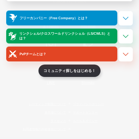
Official Information
フリーカンパニー（Free Company）とは？
/
X
News
YouTube
リンクシェル/クロスワールドリンクシェル（LS/CWLS）と
は？
PvPチームとは？
Instagram
Twitch
コミュニティ探しをはじめる！
LINE
Bluesky
レーティング制度について
プライバシーポリシー
著作権について
サポートセンター
ライセンス
ルール＆ポリシー
利用者情報の外部送信について