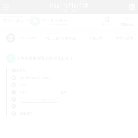
リスト
募集作成
#初心者/若葉歓迎
#絶挑戦
#零式挑戦
アピールタグ
0件の募集が見つかりました！
指定なし
Cerberus (Chaos)
PvPチーム
平日
週末
＃プレイヤー主催イベント
使用言語