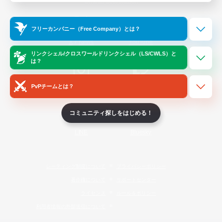
Official Information
フリーカンパニー（Free Company）とは？
/
X
News
YouTube
リンクシェル/クロスワールドリンクシェル（LS/CWLS）と
は？
PvPチームとは？
Instagram
Twitch
コミュニティ探しをはじめる！
LINE
Bluesky
レーティング制度について
プライバシーポリシー
著作権について
サポートセンター
ライセンス
ルール＆ポリシー
利用者情報の外部送信について