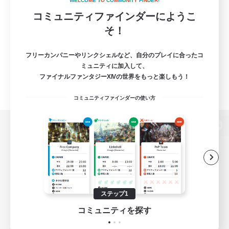
W
E
L
C
O
M
E
T
O
C
O
M
M
U
N
I
T
Y
F
I
N
D
E
R
!
コミュニティファインダーにようこ
そ！
フリーカンパニーやリンクシェルなど、自分のプレイに合ったコ
ミュニティに加入して、
ファイナルファンタジーXIVの世界をもっと楽しもう！
コミュニティファインダーの使い方
パソコン版へ
関連商品
e-STOREで購入
ステップ1
ゲームダウンロード
コミュニティを探す