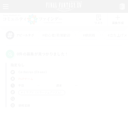
リスト
募集作成
#初心者/若葉歓迎
#絶挑戦
#立ち上げメ
アピールタグ
0件の募集が見つかりました！
指定なし
Cerberus (Chaos)
PvPチーム
平日
週末
＃ミラプリ（ミラージュプリズム）
使用言語