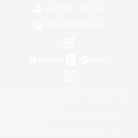
©2026 Sony Interactive Entertainment LLC."PlayStation Family Mark", "PlayStation", "PS5
logo", "PS5", "PS4 logo" and "PS4" are registered trademarks or trademarks of Sony
Interactive Entertainment Inc.
Microsoft, the XBOX Sphere mark, the Series X|S logo and XBOX Series X|S are trademarks
of the Microsoft group of companies.
Nintendo Switch is a trademark of Nintendo.
Windows is either a registered trademark or trademark of Microsoft Corporation in the United
States and/or other countries.
Mac is a trademark of Apple Inc.
©2026 Valve Corporation. Steam and the Steam logo are trademarks and/or registered
trademarks of Valve Corporation in the U.S. and/or other countries.