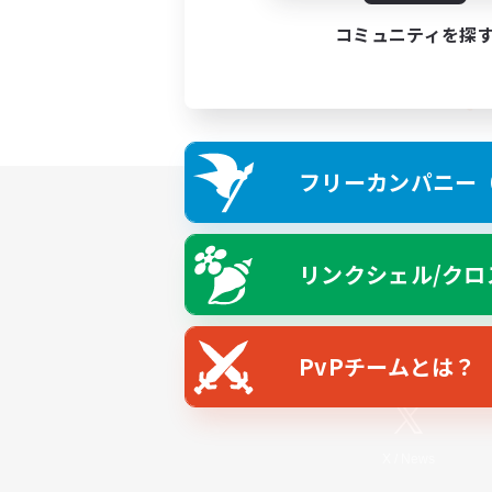
コミュニティを探
フリーカンパニー（F
リンクシェル/クロ
PvPチームとは？
X
/
News