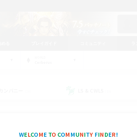
始める
プレイガイド
コミュニティ
ラ
WORLD
Cerberus
カンパニー
LS & CWLS
(24)
(19)
コミュニティファインダー
W
E
L
C
O
M
E
T
O
C
O
M
M
U
N
I
T
Y
F
I
N
D
E
R
!