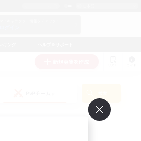
日本語
マイキャラクター情報をチェック！
ログイン
ンキング
ヘルプ＆サポート
新規募集を作成
リスト
ガイド
PvPチーム
検索
(0)
で