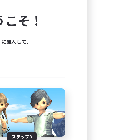
よう！
うこそ！
できます。
と楽しもう！
ィに加入して、
ステップ3