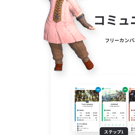
コミ
コミュ
コミュニ
自分に合っ
フリーカンパ
ステップ1