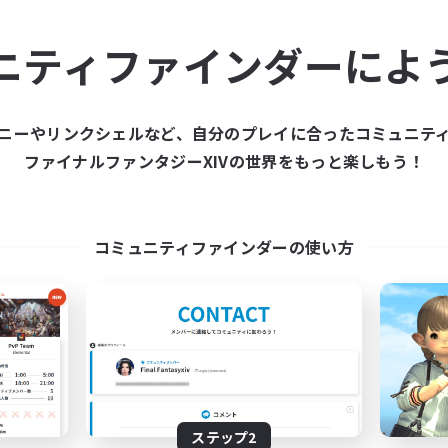
ュニティメンバーを集め
ニティファインダーによ
ティファインダーは、一緒に冒険する仲間を募集することが
た仲間を集めて、ファイナルファンタジーXIVの世界をもっ
ニーやリンクシェルなど、自分のプレイに合ったコミュニテ
ファイナルファンタジーXIVの世界をもっと楽しもう！
新規募集を作成する
コミュニティファインダーの使い方
ステップ2