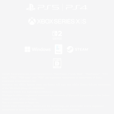
©2026 Sony Interactive Entertainment LLC."PlayStation Family Mark", "PlayStation", "PS5
logo", "PS5", "PS4 logo" and "PS4" are registered trademarks or trademarks of Sony
Interactive Entertainment Inc.
Microsoft, the XBOX Sphere mark, the Series X|S logo and XBOX Series X|S are trademarks
of the Microsoft group of companies.
Nintendo Switch is a trademark of Nintendo.
Windows is either a registered trademark or trademark of Microsoft Corporation in the United
States and/or other countries.
Mac is a trademark of Apple Inc.
©2026 Valve Corporation. Steam and the Steam logo are trademarks and/or registered
trademarks of Valve Corporation in the U.S. and/or other countries.