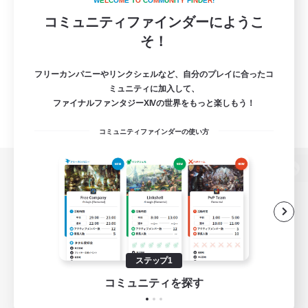
W
E
L
C
O
M
E
T
O
C
O
M
M
U
N
I
T
Y
F
I
N
D
E
R
!
コミュニティファインダーにようこ
そ！
フリーカンパニーやリンクシェルなど、自分のプレイに合ったコ
ミュニティに加入して、
ファイナルファンタジーXIVの世界をもっと楽しもう！
コミュニティファインダーの使い方
パソコン版へ
関連商品
e-STOREで購入
ステップ1
ゲームダウンロード
コミュニティを探す