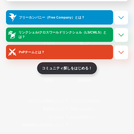
Official Information
フリーカンパニー（Free Company）とは？
/
X
News
YouTube
リンクシェル/クロスワールドリンクシェル（LS/CWLS）と
は？
PvPチームとは？
Instagram
Twitch
コミュニティ探しをはじめる！
LINE
Bluesky
レーティング制度について
プライバシーポリシー
著作権について
サポートセンター
ライセンス
ルール＆ポリシー
利用者情報の外部送信について