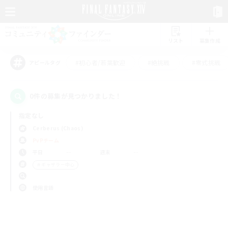
リスト
募集作成
#初心者/若葉歓迎
#絶挑戦
#零式挑戦
アピールタグ
0件の募集が見つかりました！
指定なし
Cerberus (Chaos)
PvPチーム
平日
週末
＃ギャザラー中心
使用言語