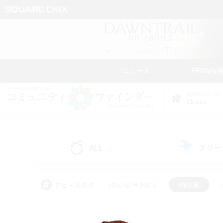
ニュース
FFXIVを
DATA CENTER
Chaos
ALL
フリー
(0)
アピールタグ
#初心者/若葉歓迎
#絶挑戦
#モブハント
#学生中心
#なんでも楽しむ
#スクリーンショット撮影
#ハウジ