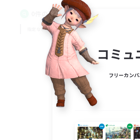
0件の募集が見つかりました！
指定なし
平日
週末
コミュ
フリーカンパ
募