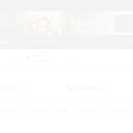
始める
プレイガイド
コミュニティ
ラ
WORLD
Cerberus
カンパニー
LS & CWLS
(0)
(0)
#零式挑戦
#立ち上げメンバー募集
#社会人中心
#まったり
#体験歓迎
#クラフター中心
#ギャザラー中心
#ロー
ング
#演奏
#ミラプリ（ミラージュプリズム）
#クリア目指