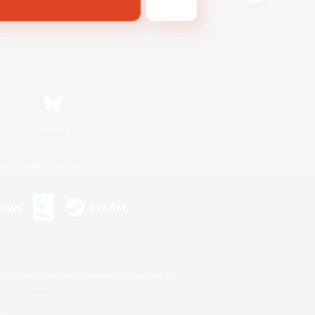
Bluesky
利用者情報の外部送信について
s or trademarks of Sony Interactive Entertainment Inc.
up of companies.
er countries.