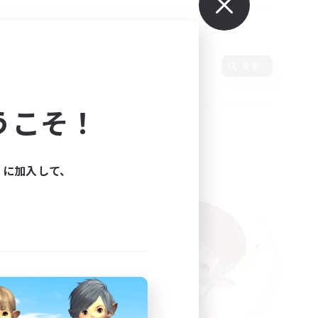
変更
うこそ！
ィに加入して、
た。