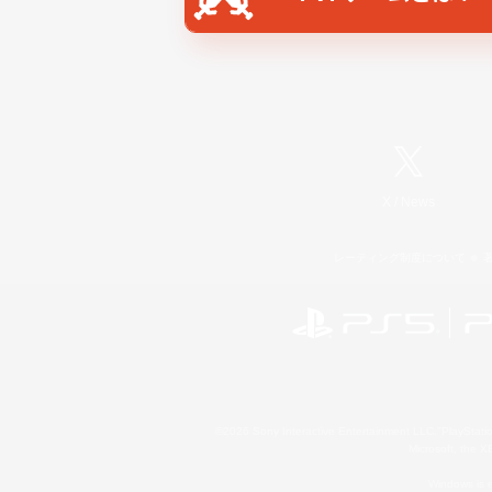
X
/
News
レーティング制度について
©2026 Sony Interactive Entertainment LLC."PlayStation
Microsoft, the 
Windows is e