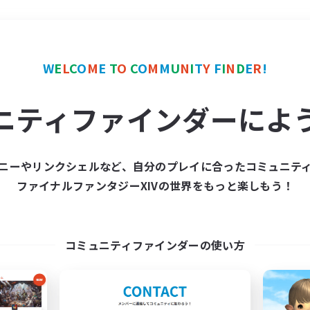
＃絶挑戦
使用言語
W
E
L
C
O
M
E
T
O
C
O
M
M
U
N
I
T
Y
F
I
N
D
E
R
!
ニティファインダーによ
ニーやリンクシェルなど、自分のプレイに合ったコミュニテ
ファイナルファンタジーXIVの世界をもっと楽しもう！
募集数 0件
集が見つかりませんでし
コミュニティファインダーの使い方
条件を変えて検索してみるでっす！