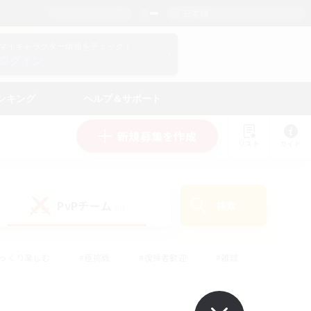
日本語
マイキャラクター情報をチェック！
ログイン
ンキング
ヘルプ＆サポート
新規募集を作成
リスト
ガイド
PvPチーム
検索
(0)
ゆっくり楽しむ
#極挑戦
#復帰者歓迎
#雑談
ルプレイ
#トレジャーハント
#レベリング
して頑張る
#プレイヤー主催イベント