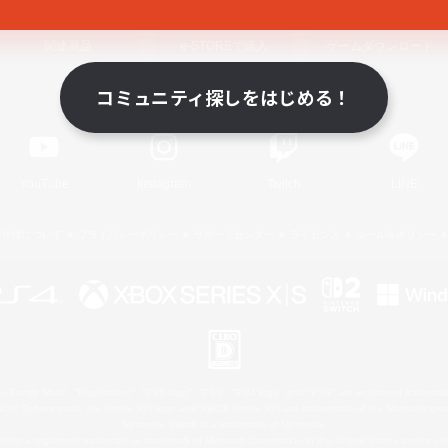
関連商品
e-STOREで購入
ゲームダウンロード
コミュニティ探しをはじめる！
Official Information
YouTube
Instagram
Twitch
LINE
著作権について
プライバシーポリシー
サポートセンター
ライセンス
ルール＆ポリシー
 Family Mark", "PlayStation", "PS5 logo", "PS5", "PS4 logo" and "PS4" are registered trademark
XBOX Sphere mark, the Series X|S logo and XBOX Series X|S are trademarks of the Microsoft gro
Nintendo Switch is a trademark of Nintendo.
ither a registered trademark or trademark of Microsoft Corporation in the United States and/or oth