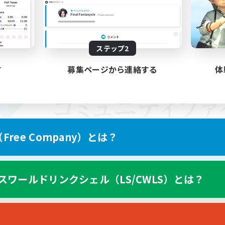
ステップ2
す
募集ページから連絡する
体
ree Company）とは？
スワールドリンクシェル（LS/CWLS）とは？
スマートフォン版へ