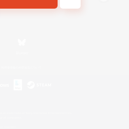
Bluesky
利用者情報の外部送信について
s or trademarks of Sony Interactive Entertainment Inc.
up of companies.
er countries.