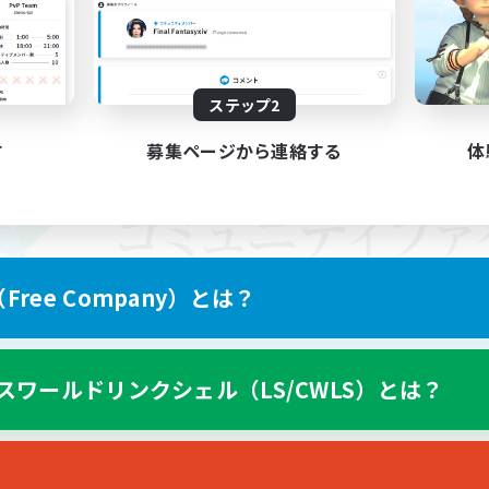
ステップ2
す
募集ページから連絡する
体
ree Company）とは？
スワールドリンクシェル（LS/CWLS）とは？
スマートフォン版へ