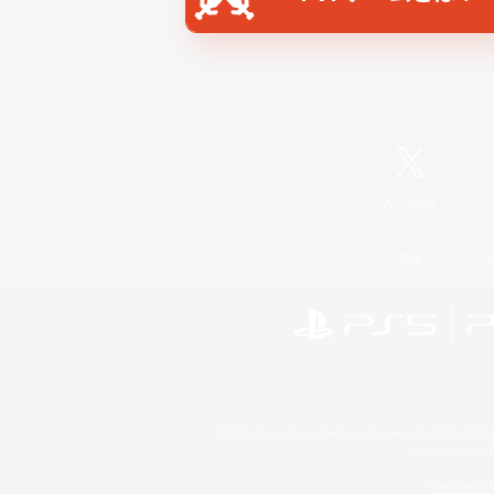
X
/
News
レーティング制度について
©2026 Sony Interactive Entertainment LLC."PlayStation
Microsoft, the 
Windows is e