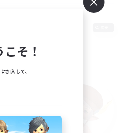
変更
うこそ！
ィに加入して、
た。