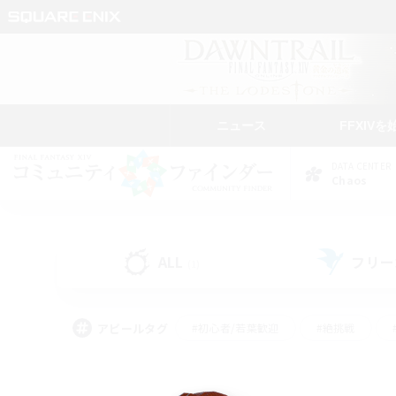
ニュース
FFXIVを
DATA CENTER
Chaos
ALL
フリー
(1)
アピールタグ
#初心者/若葉歓迎
#絶挑戦
#雑談
#なんでも楽しむ
#学生中心
#
#スクリーンショット撮影
#ト