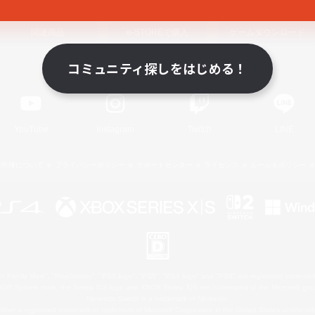
関連商品
e-STOREで購入
ゲームダウンロード
コミュニティ探しをはじめる！
Official Information
YouTube
Instagram
Twitch
LINE
著作権について
プライバシーポリシー
サポートセンター
ライセンス
ルール＆ポリシー
 Family Mark", "PlayStation", "PS5 logo", "PS5", "PS4 logo" and "PS4" are registered trademark
XBOX Sphere mark, the Series X|S logo and XBOX Series X|S are trademarks of the Microsoft gro
Nintendo Switch is a trademark of Nintendo.
ither a registered trademark or trademark of Microsoft Corporation in the United States and/or oth