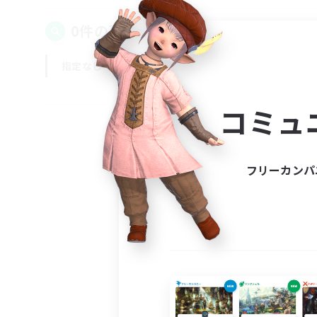
0件の募集が見つかりました！
指定なし
平日
週末
コミュ
フリーカンパ
募