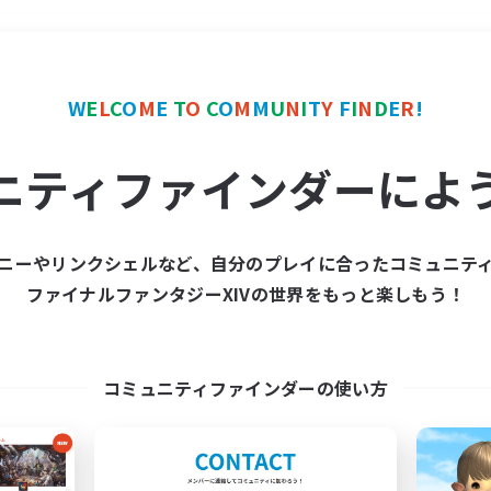
＃レベリング
使用言語
W
E
L
C
O
M
E
T
O
C
O
M
M
U
N
I
T
Y
F
I
N
D
E
R
!
ニティファインダーによ
ニーやリンクシェルなど、自分のプレイに合ったコミュニテ
ファイナルファンタジーXIVの世界をもっと楽しもう！
募集数 0件
集が見つかりませんでし
コミュニティファインダーの使い方
条件を変えて検索してみるでっす！