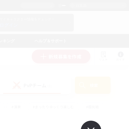
日本語
マイキャラクター情報をチェック！
ログイン
ンキング
ヘルプ＆サポート
新規募集を作成
リスト
ガイド
PvPチーム
検索
(0)
#演奏
#まったりゆっくり楽しむ
#極挑戦
#ハウジング
#レベリング
#クラフター中心
ズム）
#プレイヤー主催イベント