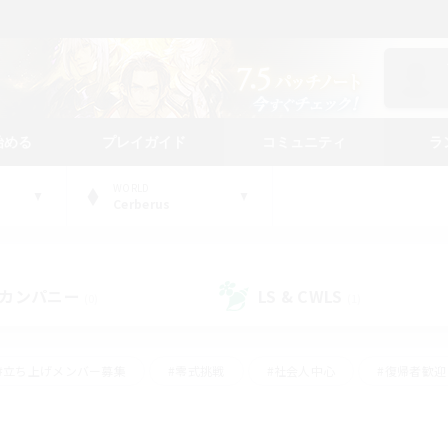
始める
プレイガイド
コミュニティ
ラ
WORLD
Cerberus
カンパニー
LS & CWLS
(0)
(1)
#立ち上げメンバー募集
#零式挑戦
#社会人中心
#復帰者歓迎
ギャザラー中心
#モブハント
#ロールプレイ
#体験歓迎
レジャーハント
#クリア目指して頑張る
#ミラプリ（ミラージュプリ