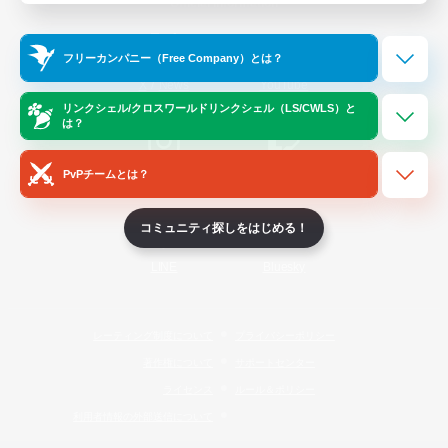
Official Information
フリーカンパニー（Free Company）とは？
/
X
News
YouTube
リンクシェル/クロスワールドリンクシェル（LS/CWLS）と
は？
PvPチームとは？
Instagram
Twitch
コミュニティ探しをはじめる！
LINE
Bluesky
レーティング制度について
プライバシーポリシー
著作権について
サポートセンター
ライセンス
ルール＆ポリシー
利用者情報の外部送信について