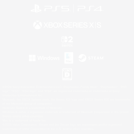
©2026 Sony Interactive Entertainment LLC."PlayStation Family Mark", "PlayStation", "PS5
logo", "PS5", "PS4 logo" and "PS4" are registered trademarks or trademarks of Sony
Interactive Entertainment Inc.
Microsoft, the XBOX Sphere mark, the Series X|S logo and XBOX Series X|S are trademarks
of the Microsoft group of companies.
Nintendo Switch is a trademark of Nintendo.
Windows is either a registered trademark or trademark of Microsoft Corporation in the United
States and/or other countries.
Mac is a trademark of Apple Inc.
©2026 Valve Corporation. Steam and the Steam logo are trademarks and/or registered
trademarks of Valve Corporation in the U.S. and/or other countries.