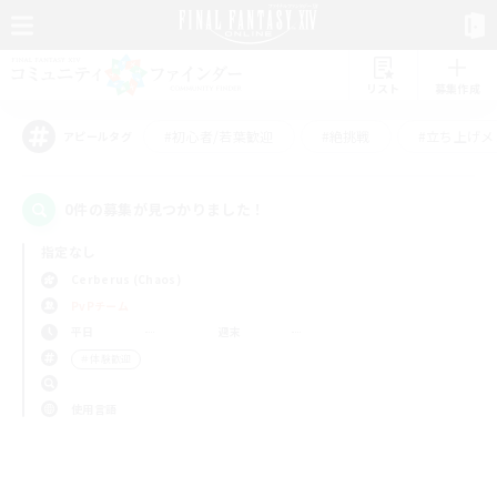
リスト
募集作成
#初心者/若葉歓迎
#絶挑戦
#立ち上げメ
アピールタグ
0件の募集が見つかりました！
指定なし
Cerberus (Chaos)
PvPチーム
平日
週末
＃体験歓迎
使用言語