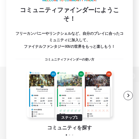
W
E
L
C
O
M
E
T
O
C
O
M
M
U
N
I
T
Y
F
I
N
D
E
R
!
コミュニティファインダーにようこ
そ！
フリーカンパニーやリンクシェルなど、自分のプレイに合ったコ
ミュニティに加入して、
ファイナルファンタジーXIVの世界をもっと楽しもう！
コミュニティファインダーの使い方
パソコン版へ
関連商品
e-STOREで購入
ステップ1
ゲームダウンロード
コミュニティを探す